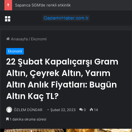
Sapanca SGM’de renkli etkinlik
Menü
Anasayfa
/
Ekonomi
Ekonomi
22 Şubat Kapalıçarşı Gram
Altın, Çeyrek Altın, Yarım
Altın Anlık Fiyatları: Bugün
Altın Kaç TL?
ÖZLEM DÜNDAR
Şubat 22, 2023
0
14
1 dakika okuma süresi