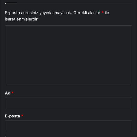
E-posta adresiniz yayınlanmayacak.
Gerekli alanlar
*
ile
işaretlenmişlerdir
Y
o
r
u
m
*
Ad
*
E-posta
*