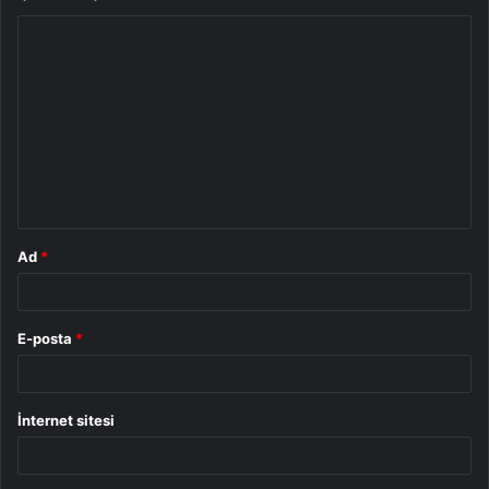
Y
o
r
u
m
*
Ad
*
E-posta
*
İnternet sitesi