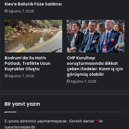
Kiev’e Balistik Füze Saldırısı
Ağustos 7, 2026
Bodrum’da Su Hattı
CHP Kurultayı
Patladı, Trafikte Uzun
soruşturmasında dikkat
Kuyruklar Oluştu
çeken ifadeler: Kızım iş için
görüşmüş olabilir
Ağustos 7, 2026
Ağustos 7, 2026
Bir yanıt yazın
E-posta adresiniz yayınlanmayacak.
Gerekli alanlar
*
ile
işaretlenmişlerdir