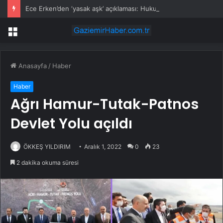
Ece Erken’den ‘yasak aşk’ açıklaması: Hukuki yollara başvuruyor
Menü
Anasayfa
/
Haber
Haber
Ağrı Hamur-Tutak-Patnos
Devlet Yolu açıldı
ÖKKEŞ YILDIRIM
Aralık 1, 2022
0
23
2 dakika okuma süresi