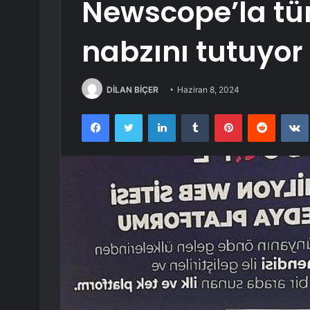
Newscope’la t
nabzını tutuyor
DİLAN BİÇER
Haziran 8, 2024
Facebook
Twitter
LinkedIn
Tumblr
Pinterest
Reddit