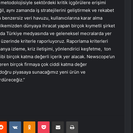
 metodolojisiyle sektördeki kritik içgörülere erişimi
ğil, aynı zamanda iş stratejilerini geliştirmek ve rekabet
n benzersiz veri havuzu, kullanıcılarına karar alma
 ülkemizden dünyaya ihracat yapan birçok kıymetli şirket
anda Türkiye medyasında ve geleneksel mecralarda yer
üzerinde kriterle raporluyoruz. Raporlama kriterleri
anya izleme, kriz iletişimi, yönlendirici keşfetme, ton
gibi birçok katma değerli içerik yer alacak. Newscope’un
ren birçok firmaya çok ciddi katma değer
 doğru piyasaya sunacağımız yeni ürün ve
rdüreceğiz.”
erest
Reddit
VKontakte
Odnoklassniki
Pocket
E-Posta ile paylaş
Yazdır