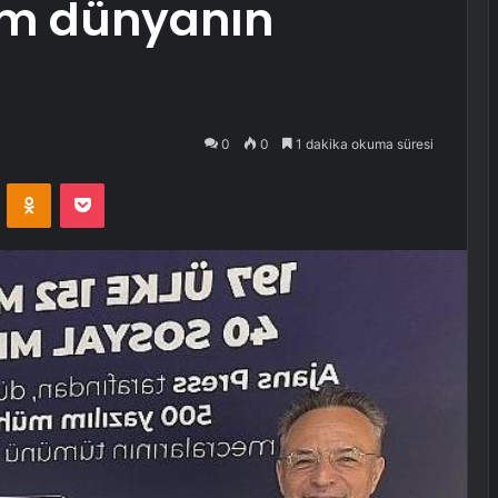
üm dünyanın
0
0
1 dakika okuma süresi
VKontakte
Odnoklassniki
Pocket