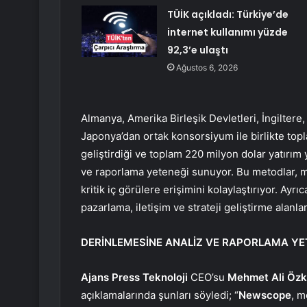
TÜİK açıkladı: Türkiye’de
internet kullanımı yüzde
92,3’e ulaştı
Ağustos 6, 2026
Almanya, Amerika Birleşik Devletleri, İngiltere,
Japonya’dan ortak konsorsiyum ile birlikte top
geliştirdiği ve toplam 220 milyon dolar yatırım
ve raporlama yeteneği sunuyor. Bu metodlar, me
kritik iç görülere erişimini kolaylaştırıyor. Ayrı
pazarlama, iletişim ve strateji geliştirme alanlar
DERİNLEMESİNE ANALİZ VE RAPORLAMA YE
Ajans Press Teknoloji
CEO’su
Mehmet Ali Öz
açıklamalarında şunları söyledi; “
Newscope
, m