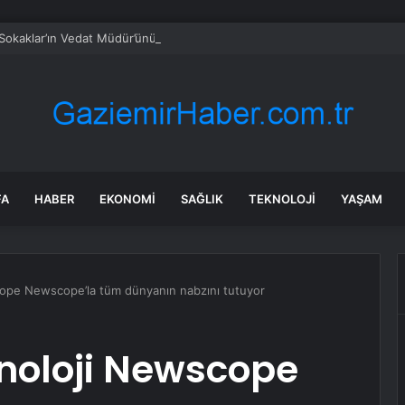
Sokaklar’ın Vedat Müdür’ünün son hali üzdü: Kimse beni ziyarete gelmiy
FA
HABER
EKONOMI
SAĞLIK
TEKNOLOJI
YAŞAM
ope Newscope’la tüm dünyanın nabzını tutuyor
noloji Newscope