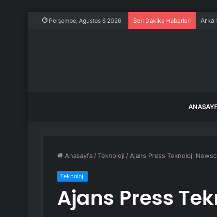
Arka 
Perşembe, Ağustos 6 2026
Son Dakika Haberleri
ANASAY
Anasayfa
/
Teknoloji
/
Ajans Press Teknoloji Newsc
Teknoloji
Ajans Press Tek