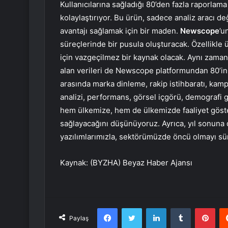
Kullanıcılarına sağladığı 80’den fazla raporlama
kolaylaştırıyor. Bu ürün, sadece analiz aracı de
avantajı sağlamak için bir maden.
Newscope
’u
süreçlerinde bir pusula oluşturacak. Özellikle
için vazgeçilmez bir kaynak olacak. Aynı zam
alan verileri de Newscope platformundan 80’in 
arasında marka dinleme, rakip istihbaratı, kamp
analizi, performans, görsel içgörü, demografi 
hem ülkemize, hem de ülkemizde faaliyet göste
sağlayacağını düşünüyoruz. Ayrıca, yıl sonuna
yazılımlarımızla, sektörümüzde öncü olmayı sü
Kaynak: (BYZHA) Beyaz Haber Ajansı
Facebook
Twitter
LinkedIn
Tumblr
Pint
Paylaş