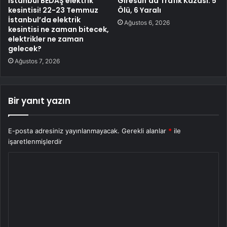
İstanbul BEDAŞ elektrik
Giresun’da Trafik Kazası: 5
kesintisi! 22-23 Temmuz
Ölü, 6 Yaralı
İstanbul’da elektrik
Ağustos 6, 2026
kesintisi ne zaman bitecek,
elektrikler ne zaman
gelecek?
Ağustos 7, 2026
Bir yanıt yazın
E-posta adresiniz yayınlanmayacak.
Gerekli alanlar
*
ile
işaretlenmişlerdir
Y
o
r
u
m