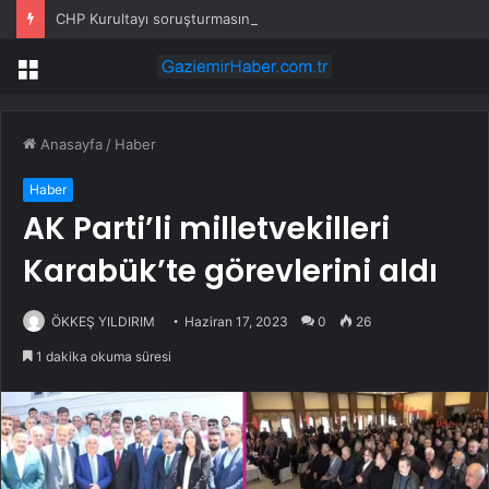
CHP Kurultayı soruşturmasında dikkat çeken ifadeler: Kızım iş için görüşmüş olabilir
Menü
Anasayfa
/
Haber
Haber
AK Parti’li milletvekilleri
Karabük’te görevlerini aldı
ÖKKEŞ YILDIRIM
Haziran 17, 2023
0
26
1 dakika okuma süresi