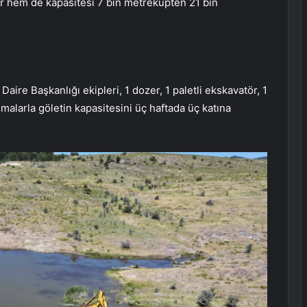
r hem de kapasitesi 7 bin metreküpten 21 bin
ire Başkanlığı ekipleri, 1 dozer, 1 paletli ekskavatör, 1
şmalarla göletin kapasitesini üç haftada üç katına