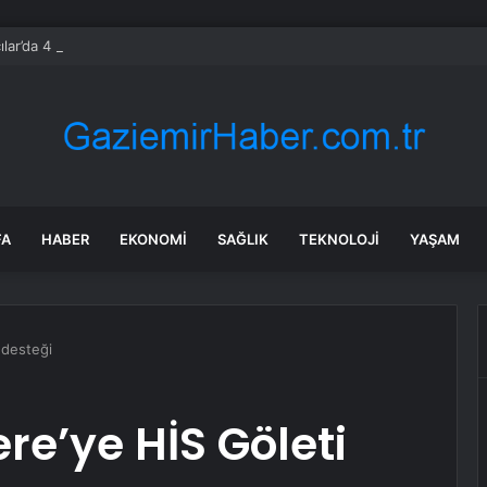
cılar’da 4 Mahallede Su Kesintisi Yapılacak
FA
HABER
EKONOMI
SAĞLIK
TEKNOLOJI
YAŞAM
 desteği
e’ye HİS Göleti