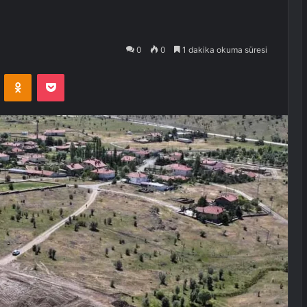
0
0
1 dakika okuma süresi
VKontakte
Odnoklassniki
Pocket