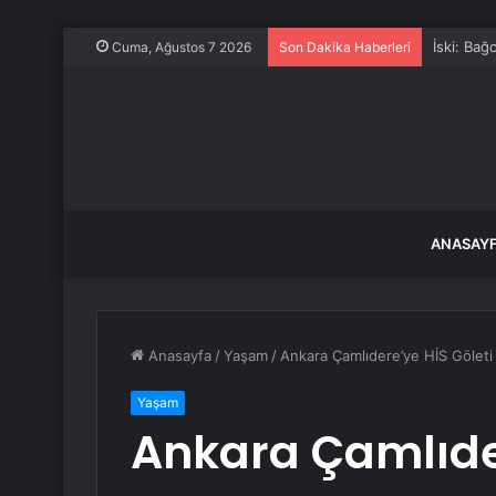
İski: Bağ
Cuma, Ağustos 7 2026
Son Dakika Haberleri
ANASAY
Anasayfa
/
Yaşam
/
Ankara Çamlıdere’ye HİS Göleti
Yaşam
Ankara Çamlıder