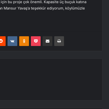
için bu proje çok önemli. Kapasite üç buçuk katına
kan Mansur Yavaş’a teşekkür ediyorum, köylümüzle
erest
Reddit
VKontakte
Odnoklassniki
Pocket
E-Posta ile paylaş
Yazdır