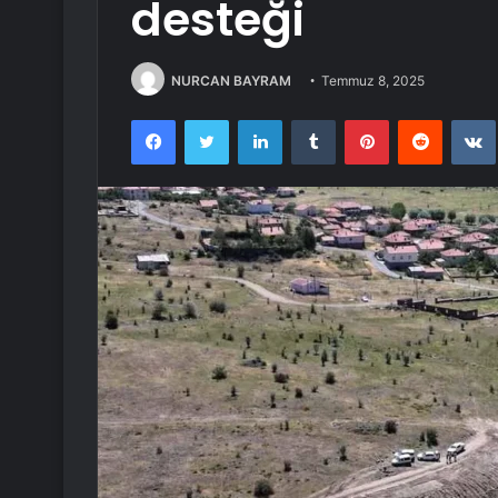
desteği
NURCAN BAYRAM
Temmuz 8, 2025
Facebook
Twitter
LinkedIn
Tumblr
Pinterest
Reddit