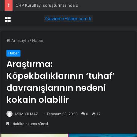
CHP Kurultayı soruşturmasında dikkat çeken ifadeler: Kızım iş için görüşmüş olabilir
Menü
Anasayfa
/
Haber
Haber
Araştırma:
Köpekbalıklarının ‘tuhaf’
davranışlarının nedeni
kokain olabilir
ASIM YILMAZ
Temmuz 23, 2023
0
17
1 dakika okuma süresi