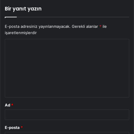
Bir yanıt yazın
E-posta adresiniz yayınlanmayacak.
Gerekli alanlar
*
ile
işaretlenmişlerdir
Y
o
r
u
m
*
Ad
*
E-posta
*