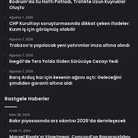
Bodrum’da Su Hattı Patladı, Trafikte Uzun Kuyruklar
Oluştu
Ağustos 7, 2026
CHP Kurultayı soruşturmasında dikkat çeken ifadeler:
Kızım iş için görüşmüş olabilir
Ağustos 7, 2026
Trabzon’a yapılacak yeni yatırımlar imza altına alındı
Ağustos 7, 2026
İnegöl’de Ters Yolda Giden Sürücüye Cezayı Yedi
Ağustos 7, 2026
Barış Arduç kızı için kesenin ağzını açtı: Geleceğini
şimdiden garanti altına aldı
Rastgele Haberler
Ekim 28, 2025
Bakır piyasasında arz sıkıntısı 2026’da derinleşecek
Aralık 11, 2024
Marvel Rivals’ın Yönetmeni, Concord’un Başarısızlığını