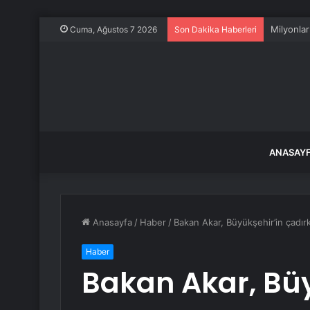
Milyonlar
Cuma, Ağustos 7 2026
Son Dakika Haberleri
ANASAY
Anasayfa
/
Haber
/
Bakan Akar, Büyükşehir’in çadır
Haber
Bakan Akar, Büy