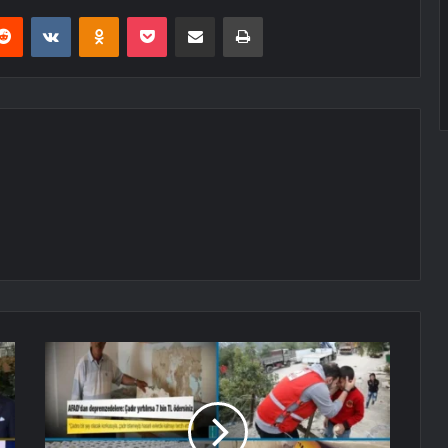
erest
Reddit
VKontakte
Odnoklassniki
Pocket
E-Posta ile paylaş
Yazdır