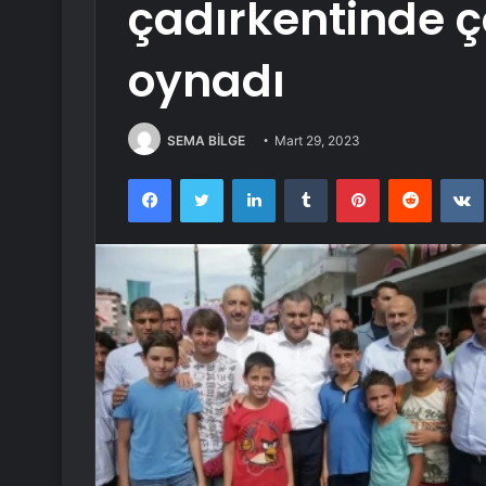
çadırkentinde ç
oynadı
SEMA BİLGE
Mart 29, 2023
Facebook
Twitter
LinkedIn
Tumblr
Pinterest
Reddit