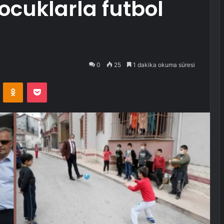
ocuklarla futbol
0
25
1 dakika okuma süresi
VKontakte
Odnoklassniki
Pocket