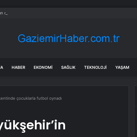
ın oynadığı Minecraft, Switch 2’de yeni grafiklerle geliyor
FA
HABER
EKONOMI
SAĞLIK
TEKNOLOJI
YAŞAM
kentinde çocuklarla futbol oynadı
ükşehir’in