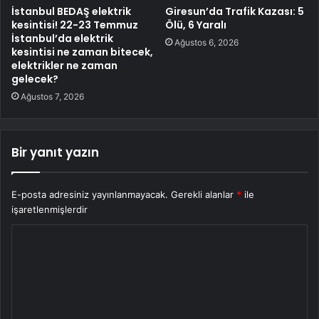
İstanbul BEDAŞ elektrik
Giresun’da Trafik Kazası: 5
kesintisi! 22-23 Temmuz
Ölü, 6 Yaralı
İstanbul’da elektrik
Ağustos 6, 2026
kesintisi ne zaman bitecek,
elektrikler ne zaman
gelecek?
Ağustos 7, 2026
Bir yanıt yazın
E-posta adresiniz yayınlanmayacak.
Gerekli alanlar
*
ile
işaretlenmişlerdir
Y
o
r
u