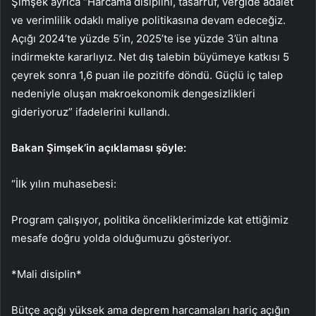
Şimşek ayrıca “Harcama disiplini, tasarruf, vergide adalet
ve verimlilik odaklı maliye politikasına devam edeceğiz.
Açığı 2024’te yüzde 5’in, 2025’te ise yüzde 3’ün altına
indirmekte kararlıyız. Net dış talebin büyümeye katkısı 5
çeyrek sonra 1,6 puan ile pozitife döndü. Güçlü iç talep
nedeniyle oluşan makroekonomik dengesizlikleri
gideriyoruz” ifadelerini kullandı.
Bakan Şimşek’in açıklaması şöyle:
“İlk yılın muhasebesi:
Program çalışıyor, politika önceliklerimizde kat ettiğimiz
mesafe doğru yolda olduğumuzu gösteriyor.
*Mali disiplin*
Bütçe açığı yüksek ama deprem harcamaları hariç açığın