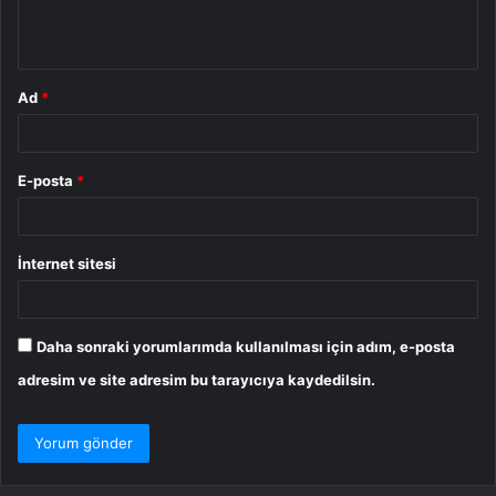
m
*
Ad
*
E-posta
*
İnternet sitesi
Daha sonraki yorumlarımda kullanılması için adım, e-posta
adresim ve site adresim bu tarayıcıya kaydedilsin.