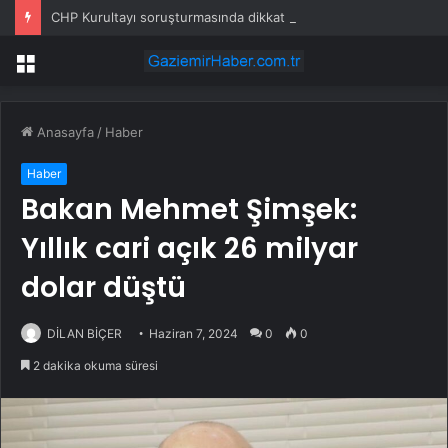
CHP Kurultayı soruşturmasında dikkat çeken ifadeler: Kızım iş için görüşmüş olabilir
Menü
Anasayfa
/
Haber
Haber
Bakan Mehmet Şimşek:
Yıllık cari açık 26 milyar
dolar düştü
DİLAN BİÇER
Haziran 7, 2024
0
0
2 dakika okuma süresi