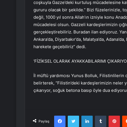
coşkuyla Gazze’deki kurtuluş mücadelesine katı
gururu olacak bir şekilde.” Bizi füzelerinizle, to
değil, 1000 yıl sonra Allah’ın izniyle konu An
mücadelesi olsun. Gazzeli kardeşlerimizin çığl
gerçekleştirebiliriz. Buradan ilan ediyoruz. Yani
Ankara’da, Diyarbakır’da, Malatya’da, Adana’da,
harekete geçebiliriz” dedi.
‘FİZİKSEL OLARAK AYAKKABILARIMI ÇIKARIY
İl müftü yardımcısı Yunus Bolluk, Filistinlileri
belirterek, “Filistin’deki kardeşlerimizin neler 
çıkarıyor, soğuk betona basıp öyle dua ediyoru
Facebook
Twitter
LinkedIn
Tumblr
Pint
Paylaş