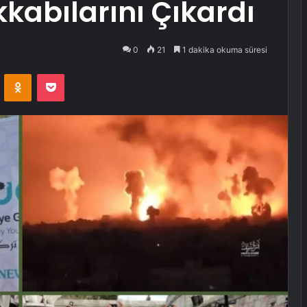
kabılarını Çıkardı
0
21
1 dakika okuma süresi
VKontakte
Odnoklassniki
Pocket