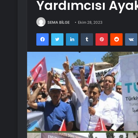
Yardımcısı Ayak
SEMA BİLGE
Ekim 28, 2023
Facebook
Twitter
LinkedIn
Tumblr
Pinterest
Reddit