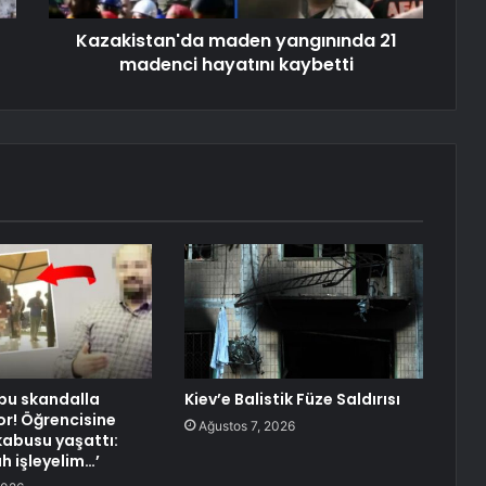
Kazakistan'da maden yangınında 21
madenci hayatını kaybetti
 bu skandalla
Kiev’e Balistik Füze Saldırısı
or! Öğrencisine
Ağustos 7, 2026
abusu yaşattı:
h işleyelim…’