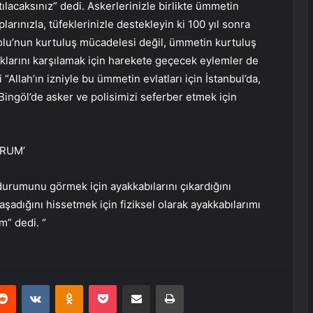
lacaksınız” dedi. Askerlerinizle birlikte ümmetin
plarınızla, tüfeklerinizle destekleyin ki 100 yıl sonra
adolu’nun kurtuluş mücadelesi değil, ümmetin kurtuluş
ıklarını karşılamak için harekete geçecek eylemler de
 “Allah’ın izniyle bu ümmetin evlatları için İstanbul’da,
 Bingöl’de asker ve polisimizi seferber etmek için
ORUM’
n durumunu görmek için ayakkabılarını çıkardığını
yaşadığını hissetmek için fiziksel olarak ayakkabılarımı
m” dedi. “
erest
Reddit
VKontakte
Odnoklassniki
Pocket
E-Posta ile paylaş
Yazdır