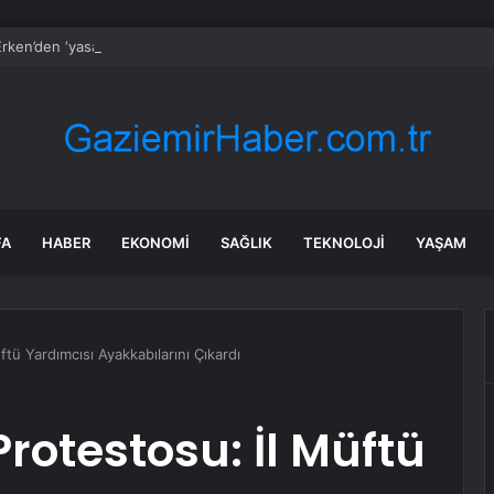
rken’den ‘yasak aşk’ açıklaması: Hukuki yollara başvuruyor
FA
HABER
EKONOMI
SAĞLIK
TEKNOLOJI
YAŞAM
üftü Yardımcısı Ayakkabılarını Çıkardı
Protestosu: İl Müftü