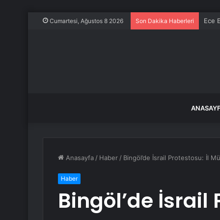
Ece E
Cumartesi, Ağustos 8 2026
Son Dakika Haberleri
ANASAY
Anasayfa
/
Haber
/
Bingöl’de İsrail Protestosu: İl M
Haber
Bingöl’de İsrail 