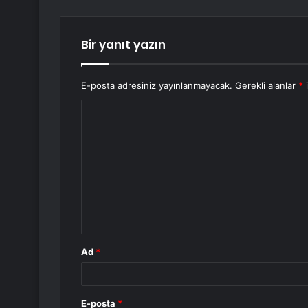
Bir yanıt yazın
E-posta adresiniz yayınlanmayacak.
Gerekli alanlar
*
i
Y
o
r
u
m
*
Ad
*
E-posta
*