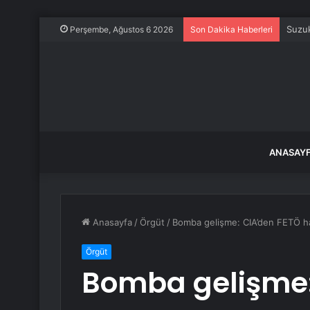
Dünya
Perşembe, Ağustos 6 2026
Son Dakika Haberleri
ANASAY
Anasayfa
/
Örgüt
/
Bomba gelişme: CIA’den FETÖ h
Örgüt
Bomba gelişme: