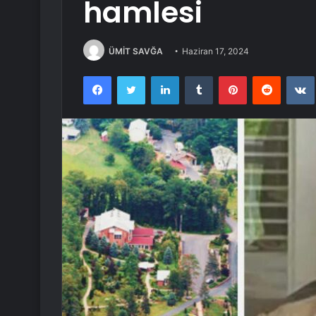
hamlesi
ÜMİT SAVĞA
Haziran 17, 2024
Facebook
Twitter
LinkedIn
Tumblr
Pinterest
Reddit