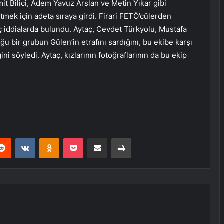
it Bilici, Adem Yavuz Arslan ve Metin Yıkar gibi
etmek için adeta sıraya girdi. Firari FETÖ’cülerden
nç iddialarda bulundu. Aytaç, Cevdet Türkyolu, Mustafa
 bir grubun Gülen’in etrafını sardığını, bu ekibe karşı
ni söyledi. Aytaç, kızlarının fotoğraflarının da bu ekip
erest
Reddit
VKontakte
Odnoklassniki
Pocket
E-Posta ile paylaş
Yazdır