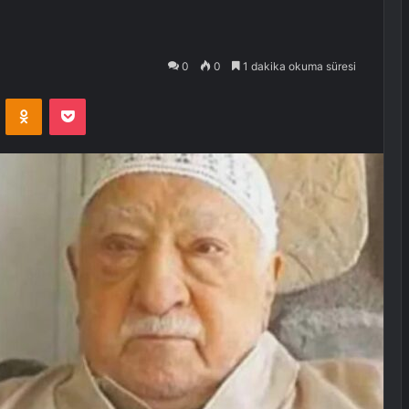
0
0
1 dakika okuma süresi
VKontakte
Odnoklassniki
Pocket