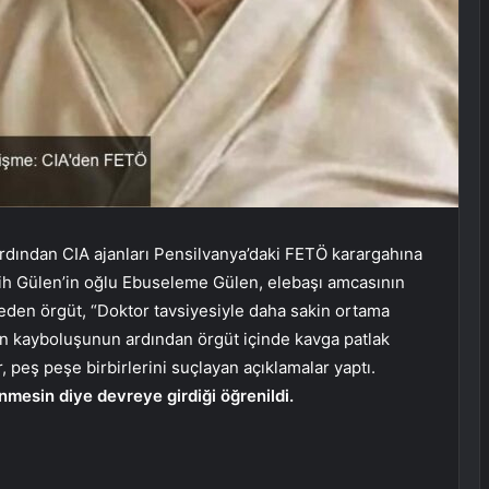
ardından CIA ajanları Pensilvanya’daki FETÖ karargahına
ih Gülen’in oğlu Ebuseleme Gülen, elebaşı amcasının
l eden örgüt, “Doktor tavsiyesiyle daha sakin ortama
an kayboluşunun ardından örgüt içinde kavga patlak
r, peş peşe birbirlerini suçlayan açıklamalar yaptı.
mesin diye devreye girdiği öğrenildi.