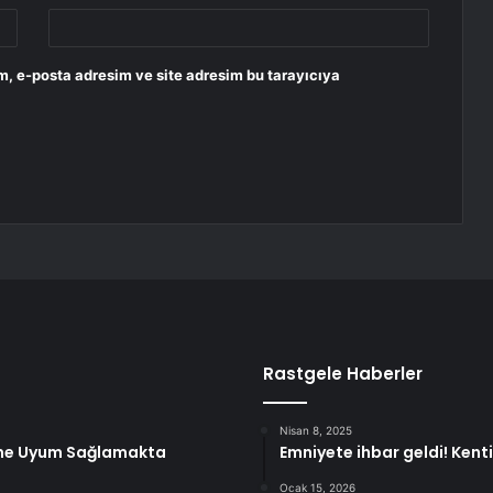
m, e-posta adresim ve site adresim bu tarayıcıya
Rastgele Haberler
Nisan 8, 2025
rine Uyum Sağlamakta
Emniyete ihbar geldi! Kent
Ocak 15, 2026