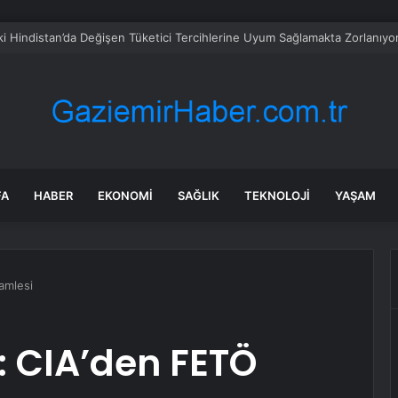
 Kupası öncesi yasa dışı bahise büyük operasyon
FA
HABER
EKONOMI
SAĞLIK
TEKNOLOJI
YAŞAM
amlesi
 CIA’den FETÖ