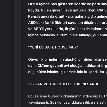
Örgüt içinde baş gösteren liderlik ve para sav
koydu. Gülen güvenli eve götürülürken, CIA ve
Pensilvanya’da örgüt karargahına gidip gelmey
ABD’deki farklı fikirleri savunan düşünce kurulu
ve ABD’li yetkililerin, örgütün sözde istişare 
içinde oluşacak durumun ele alındığı, güvenli
“YENİ EV SAFE HOUSE MU?”
Güvenlik birimlerinin ulaştığı bir diğer bilgi i
evin, CIA’nın güvenli evi olduğu. İstihbarat örg
düşünülen isimleri gizlemek için kullandıkları g
“ÖZCAN VE TÜRKYOLU ETRAFINI SARDI”
Ebuseleme Gülen’in iddialarının ardından, FETÖ
yayınlamıştı. Söz konusu iddiaları itibarsızlaş