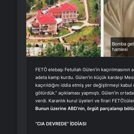
FETÖ elebaşı Fetullah Gülen’in kaçırılmasının 
adeta kamp kurdu. Gülen’in küçük kardeşi Mes
kaçırıldığını iddia etmiş yer değiştirmeyi kabu
götürdük.” açıklaması yapmıştı. Gülen’in ortad
verdi. Karanlık kurul üyeleri ve firari FETÖ’cüle
Bunun üzerine ABD’nin, örgüt parçalanıp bölün
“CIA DEVREDE” İDDİASI