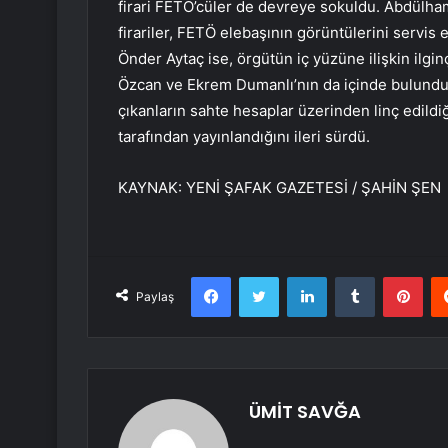
firari FETÖ’cüler de devreye sokuldu. Abdülham
firariler, FETÖ elebaşının görüntülerini servis 
Önder Aytaç ise, örgütün iç yüzüne ilişkin ilgi
Özcan ve Ekrem Dumanlı’nın da içinde bulunduğu
çıkanların sahte hesaplar üzerinden linç edildiği
tarafından yayınlandığını ileri sürdü.
KAYNAK:
YENİ ŞAFAK GAZETESİ / ŞAHİN ŞEN
Facebook
Twitter
LinkedIn
Tumblr
Pint
Paylaş
ÜMİT SAVĞA