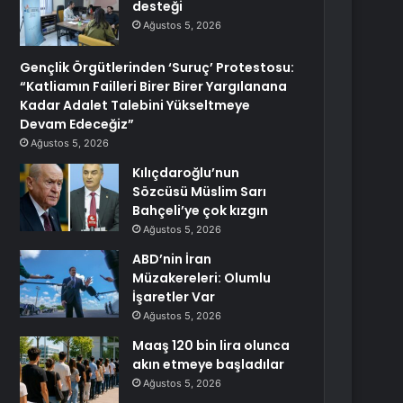
desteği
Ağustos 5, 2026
Gençlik Örgütlerinden ‘Suruç’ Protestosu:
“Katliamın Failleri Birer Birer Yargılanana
Kadar Adalet Talebini Yükseltmeye
Devam Edeceğiz”
Ağustos 5, 2026
Kılıçdaroğlu’nun
Sözcüsü Müslim Sarı
Bahçeli’ye çok kızgın
Ağustos 5, 2026
ABD’nin İran
Müzakereleri: Olumlu
İşaretler Var
Ağustos 5, 2026
Maaş 120 bin lira olunca
akın etmeye başladılar
Ağustos 5, 2026