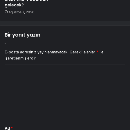
gelecek?
Ağustos 7, 2026
Bir yanıt yazın
E-posta adresiniz yayınlanmayacak.
Gerekli alanlar
*
ile
işaretlenmişlerdir
Y
o
r
u
m
*
Ad
*