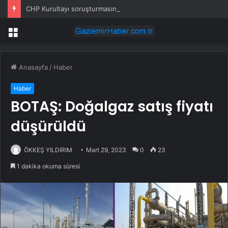
CHP Kurultayı soruşturmasında dikkat çeken ifadeler: Kızım iş için görüşmüş olabilir
Menü
Anasayfa
/
Haber
Haber
BOTAŞ: Doğalgaz satış fiyatı
düşürüldü
ÖKKEŞ YILDIRIM
Mart 29, 2023
0
23
1 dakika okuma süresi