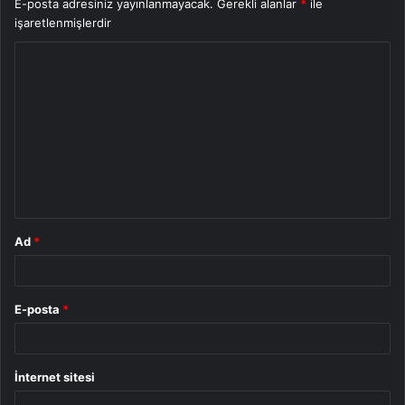
E-posta adresiniz yayınlanmayacak.
Gerekli alanlar
*
ile
işaretlenmişlerdir
Y
o
r
u
m
*
Ad
*
E-posta
*
İnternet sitesi