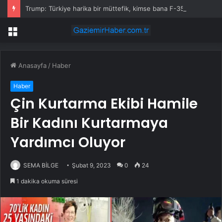
Trump: Türkiye harika bir müttefik, kimse bana F-35 satışı için ne yapmam gerektiğini söyleyemez
Menü
Anasayfa
/
Haber
Haber
Çin Kurtarma Ekibi Hamile
Bir Kadını Kurtarmaya
Yardımcı Oluyor
SEMA BİLGE
Şubat 9, 2023
0
24
1 dakika okuma süresi