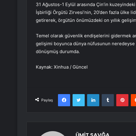
31 Ağustos-1 Eylül arasında Çin’in kuzeyindek
İşbirliği Örgütü Zirvesi’nin, 20’den fazla ülke l
getirerek, örgütün önümüzdeki on yıllık gelişimi
Temel olarak güvenlik endişelerini gidermek ama
gelişimi boyunca dünya nüfusunun neredeyse ya
dönüşmüş durumda.
Kaynak: Xinhua / Güncel
Facebook
Twitter
LinkedIn
Tumblr
Pint
Paylaş
ÜMİT SAVĞA