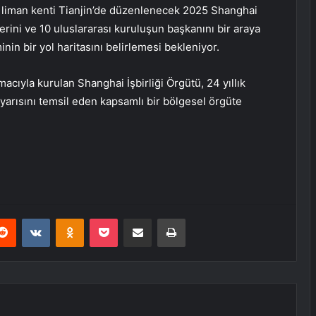
i liman kenti Tianjin’de düzenlenecek 2025 Shanghai
iderini ve 10 uluslararası kuruluşun başkanını bir araya
nin bir yol haritasını belirlemesi bekleniyor.
cıyla kurulan Shanghai İşbirliği Örgütü, 24 yıllık
rısını temsil eden kapsamlı bir bölgesel örgüte
erest
Reddit
VKontakte
Odnoklassniki
Pocket
E-Posta ile paylaş
Yazdır