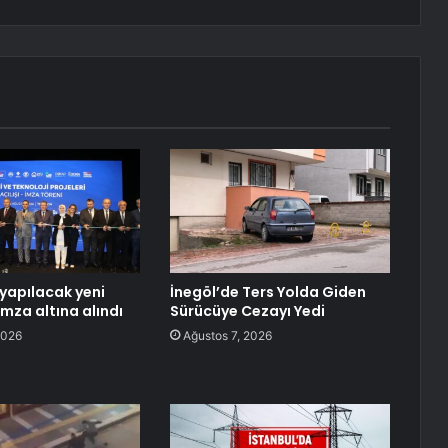
yapılacak yeni
İnegöl’de Ters Yolda Giden
imza altına alındı
Sürücüye Cezayı Yedi
2026
Ağustos 7, 2026