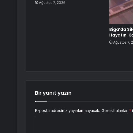
Ağustos 7, 2026
Biga’da Sil
Hayatını K
Ağustos 7, 
Bir yanıt yazın
E-posta adresiniz yayınlanmayacak.
Gerekli alanlar
*
i
Y
o