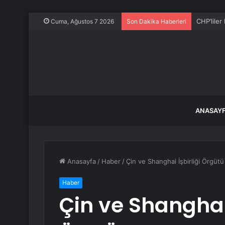
CHP’liler
Cuma, Ağustos 7 2026
Son Dakika Haberleri
ANASAY
Anasayfa
/
Haber
/
Çin ve Shanghai İşbirliği Örgütü
Haber
Çin ve Shanghai 