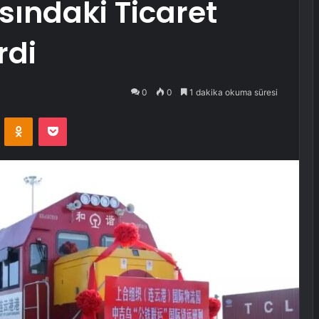
sındaki Ticaret
rdi
0
0
1 dakika okuma süresi
VKontakte
Odnoklassniki
Pocket