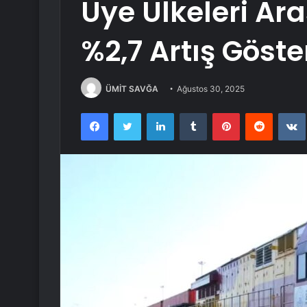
Üye Ülkeleri Ara
%2,7 Artış Göste
ÜMİT SAVĞA
Ağustos 30, 2025
Facebook
Twitter
LinkedIn
Tumblr
Pinterest
Reddit