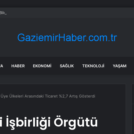
 Bilecik’te Yeni Binaya Yürüdü
FA
HABER
EKONOMI
SAĞLIK
TEKNOLOJI
YAŞAM
 Üye Ülkeleri Arasındaki Ticaret %2,7 Artış Gösterdi
İşbirliği Örgütü