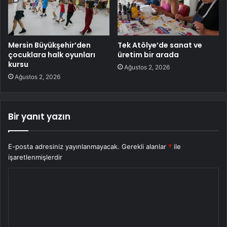
Mersin Büyükşehir’den
Tek Atölye’de sanat ve
çocuklara halk oyunları
üretim bir arada
kursu
Ağustos 2, 2026
Ağustos 2, 2026
Bir yanıt yazın
E-posta adresiniz yayınlanmayacak.
Gerekli alanlar
*
ile
işaretlenmişlerdir
Y
o
r
u