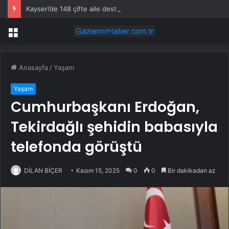
Kayseri’de 148 çifte aile desteği
Menü
Anasayfa
/
Yaşam
Yaşam
Cumhurbaşkanı Erdoğan,
Tekirdağlı şehidin babasıyla
telefonda görüştü
DİLAN BİÇER
Kasım 15, 2025
0
0
Bir dakikadan az