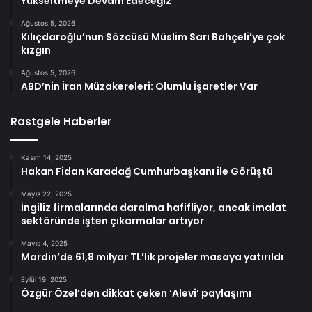
Yükseltmeye Devam Edeceğiz”
Ağustos 5, 2026
Kılıçdaroğlu’nun Sözcüsü Müslim Sarı Bahçeli’ye çok
kızgın
Ağustos 5, 2026
ABD’nin İran Müzakereleri: Olumlu İşaretler Var
Rastgele Haberler
Kasım 14, 2025
Hakan Fidan Karadağ Cumhurbaşkanı ile Görüştü
Mayıs 22, 2025
İngiliz firmalarında daralma hafifliyor, ancak imalat
sektöründe işten çıkarmalar artıyor
Mayıs 4, 2025
Mardin’de 61,8 milyar TL’lik projeler masaya yatırıldı
Eylül 19, 2025
Özgür Özel’den dikkat çeken ‘Alevi’ paylaşımı