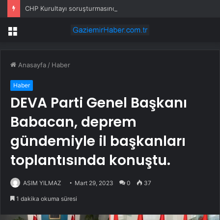
CHP Kurultayı soruşturmasında dikkat çeken ifadeler: Kızım iş için görüşmüş olabilir
Menü
Anasayfa
/
Haber
Haber
DEVA Parti Genel Başkanı
Babacan, deprem
gündemiyle il başkanları
toplantısında konuştu.
ASIM YILMAZ
Mart 29, 2023
0
37
1 dakika okuma süresi