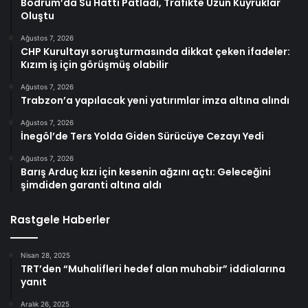
Bodrum’da Su Hattı Patladı, Trafikte Uzun Kuyruklar
Oluştu
Ağustos 7, 2026
CHP Kurultayı soruşturmasında dikkat çeken ifadeler:
Kızım iş için görüşmüş olabilir
Ağustos 7, 2026
Trabzon’a yapılacak yeni yatırımlar imza altına alındı
Ağustos 7, 2026
İnegöl’de Ters Yolda Giden Sürücüye Cezayı Yedi
Ağustos 7, 2026
Barış Arduç kızı için kesenin ağzını açtı: Geleceğini
şimdiden garanti altına aldı
Rastgele Haberler
Nisan 28, 2025
TRT’den “Muhalifleri hedef alan muhabir” iddialarına
yanıt
Aralık 26, 2025