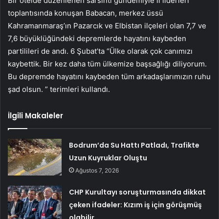
Bir otelde düzenlenen sarsıntı gündemiyle il liderleri
toplantısında konuşan Babacan, merkez üssü
Kahramanmaraş’ın Pazarcık ve Elbistan ilçeleri olan 7,7 ve
7,6 büyüklüğündeki depremlerde hayatını kaybeden
partilileri de andı. 6 Şubat’ta “Ülke olarak çok canımızı
kaybettik. Bir kez daha tüm ülkemize başsağlığı diliyorum.
Bu depremde hayatını kaybeden tüm arkadaşlarımızın ruhu
şad olsun. ” terimleri kullandı.
İlgili Makaleler
Bodrum’da Su Hattı Patladı, Trafikte
Uzun Kuyruklar Oluştu
Ağustos 7, 2026
CHP Kurultayı soruşturmasında dikkat
çeken ifadeler: Kızım iş için görüşmüş
olabilir