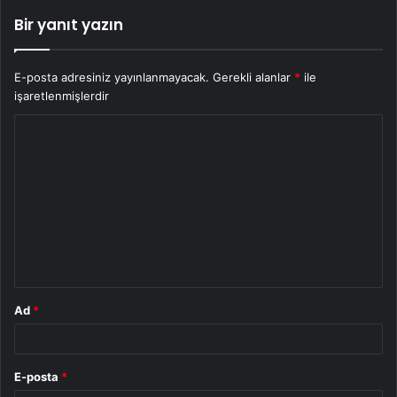
Bir yanıt yazın
E-posta adresiniz yayınlanmayacak.
Gerekli alanlar
*
ile
işaretlenmişlerdir
Y
o
r
u
m
*
Ad
*
E-posta
*