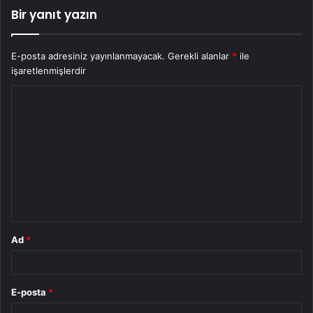
Bir yanıt yazın
E-posta adresiniz yayınlanmayacak.
Gerekli alanlar
*
ile
işaretlenmişlerdir
Y
o
r
u
m
*
Ad
*
E-posta
*