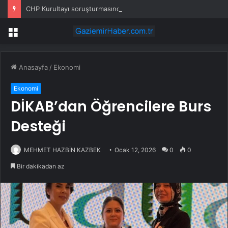
CHP Kurultayı soruşturmasında dikkat çeken ifadeler: Kızım iş için görüşmüş olabilir
Menü
Anasayfa
/
Ekonomi
Ekonomi
DİKAB’dan Öğrencilere Burs
Desteği
MEHMET HAZBİN KAZBEK
Ocak 12, 2026
0
0
Bir dakikadan az