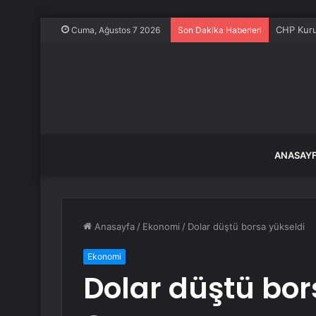
CHP Kurul
Cuma, Ağustos 7 2026
Son Dakika Haberleri
ANASAY
Anasayfa
/
Ekonomi
/
Dolar düştü borsa yükseldi
Ekonomi
Dolar düştü bor