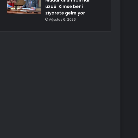
Müdür’ünün son hali
üzdü: Kimse beni
ziyarete gelmiyor
Ağustos 6, 2026