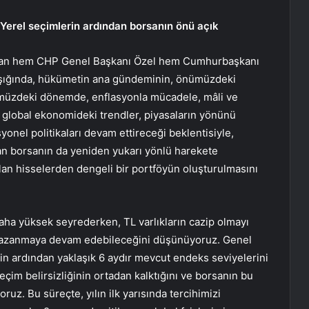
erel seçimlerin ardından borsanın önü açık
ından hem CHP Genel Başkanı Özel hem Cumhurbaşkanı
 ışığında, hükümetin ana gündeminin, önümüzdeki
müzdeki dönemde, enflasyonla mücadele, mâli ve
ve global ekonomideki trendler, piyasaların yönünü
yonel politikaları devam ettireceği beklentisiyle,
olan borsanın da yeniden yukarı yönlü harekete
olan hisselerden dengeli bir portföyün oluşturulmasını
 daha yüksek seyrederken, TL varlıkların cazip olmayı
 kazanmaya devam edebileceğini düşünüyoruz. Genel
nin ardından yaklaşık 6 aydır mevcut endeks seviyelerini
eçim belirsizliğinin ortadan kalktığını ve borsanın bu
uz. Bu süreçte, yılın ilk yarısında tercihimizi