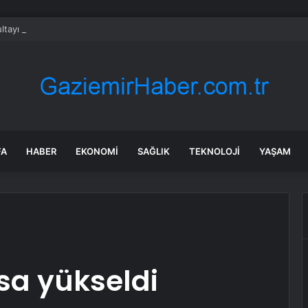
tayı soruşturmasında dikkat çeken ifadeler: Kızım iş için görüşmüş olabil
FA
HABER
EKONOMI
SAĞLIK
TEKNOLOJI
YAŞAM
sa yükseldi