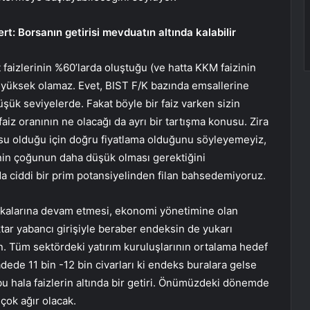
: Borsanın getirisi mevduatın altında kalabilir
 faizlerinin %60’larda oluştuğu (ve hatta KKM faizinin
si yüksek olamaz. Evet, BIST F/K bazında emsallerine
şük seviyelerde. Fakat böyle bir faiz varken sizin
aiz oranının ne olacağı da ayrı bir tartışma konusu. Zira
usu olduğu için doğru fiyatlama olduğunu söyleyemeyiz,
rinin çoğunun daha düşük olması gerektiğini
 ciddi bir prim potansiyelinden filan bahsedemiyoruz.
tikalarına devam etmesi, ekonomi yönetimine olan
tar yabancı girişiyle beraber endeksin de yukarı
en. Tüm sektördeki yatırım kuruluşlarının ortalama hedef
adede 11 bin -12 bin civarları ki endeks buralara gelse
bu hala faizlerin altında bir getiri. Önümüzdeki dönemde
çok ağır olacak.