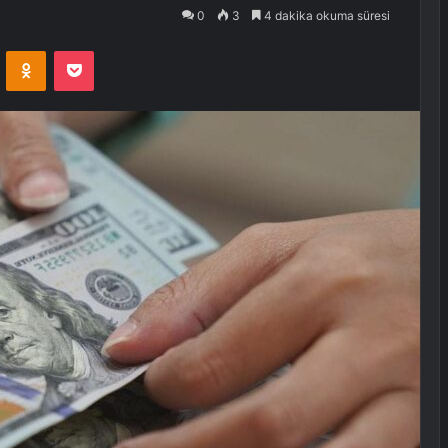
0
3
4 dakika okuma süresi
VKontakte
Odnoklassniki
Pocket