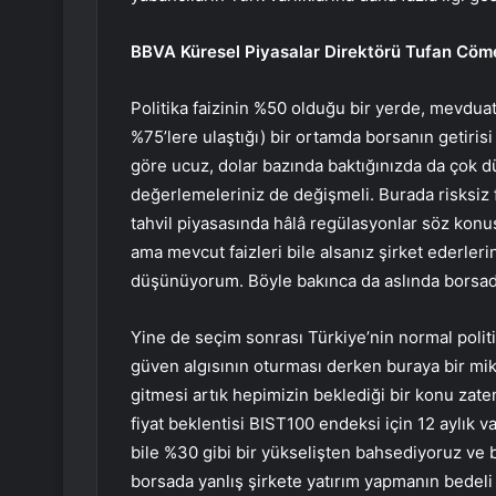
BBVA Küresel Piyasalar Direktörü Tufan Cömert
Politika faizinin %50 olduğu bir yerde, mevduat
%75’lere ulaştığı) bir ortamda borsanın getiri
göre ucuz, dolar bazında baktığınızda da çok dü
değerlemeleriniz de değişmeli. Burada risksiz f
tahvil piyasasında hâlâ regülasyonlar söz kon
ama mevcut faizleri bile alsanız şirket ederle
düşünüyorum. Böyle bakınca da aslında borsada
Yine de seçim sonrası Türkiye’nin normal poli
güven algısının oturması derken buraya bir mik
gitmesi artık hepimizin beklediği bir konu zat
fiyat beklentisi BIST100 endeksi için 12 aylık v
bile %30 gibi bir yükselişten bahsediyoruz ve 
borsada yanlış şirkete yatırım yapmanın bedeli 