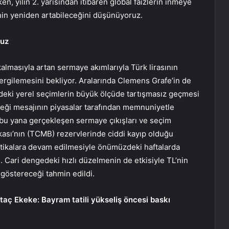
en, yılın 2. yarısından itibaren global faizlerin inmeye
nin yeniden artabileceğini düşünüyoruz.
ruz
lmasıyla artan sermaye akımlarıyla Türk lirasının
sergilemesini bekliyor. Aralarında Clemens Grafe’in de
deki yerel seçimlerin büyük ölçüde tartışmasız geçmesi
eği mesajının piyasalar tarafından memnuniyetle
 bu yana gerçekleşen sermaye çıkışları ve seçim
kası’nın (TCMB) rezervlerinde ciddi kayıp olduğu
olitikalara devam edilmesiyle önümüzdeki haftalarda
. Cari dengedeki hızlı düzelmenin de etkisiyle TL’nin
 göstereceği tahmin edildi.
taç Ekeke: Bayram tatili yükseliş öncesi baskı