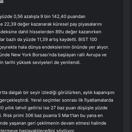
di
 yüzde 0,56 azalışla 9 bin 142,40 puandan
de 22,39 değer kazanarak küresel pay piyasalarını
ndeksine dahil hisselerden 89’u değer kazanırken
 bazlı da yüzde 11,39 artış kaydetti. BIST 100
 çeyrekte hala dünya endekslerinin önünde yer alıyor.
üğünde New York Borsası’nda başlayan ralli Avrupa ve
n tarihi yüksek seviyeleri de yenilendi.
tta dalgalı bir seyir izlediği görülürken, aylık kapanışını
çekleştirdi. Yerel seçimler sonrası ilk fiyatlamalarda
 10 yıllık tahvil getirisi ise 27 baz puan düşüşle yüzde
i. Risk primi 306 baz puanla 5 Mart’tan bu yana en
minde yaşanan geri çekilmenin devam etmesi halinde
göstermeye başlayabileceğini söylüyor.