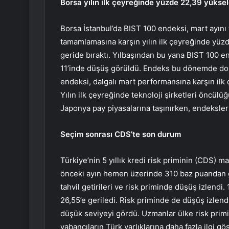
Borsa yılın ilk çeyreğinde yüzde 22,39 yüksel
Borsa İstanbul’da BIST 100 endeksi, mart ayını
tamamlamasına karşın yılın ilk çeyreğinde yüz
geride bıraktı. Yılbaşından bu yana BIST 100 e
11’inde düşüş görüldü. Endeks bu dönemde dolar
endeksi, dalgalı mart performansına karşın ilk
Yılın ilk çeyreğinde teknoloji şirketleri öncül
Japonya pay piyasalarına taşınırken, endeksleri
Seçim sonrası CDS’te son durum
Türkiye’nin 5 yıllık kredi risk priminin (CDS) mar
önceki ayın hemen üzerinde 310 baz puandan ger
tahvil getirileri ve risk priminde düşüş izlendi.
26,55’e geriledi. Risk priminde de düşüş izlend
düşük seviyeyi gördü. Uzmanlar ülke risk pri
yabancıların Türk varlıklarına daha fazla ilgi 