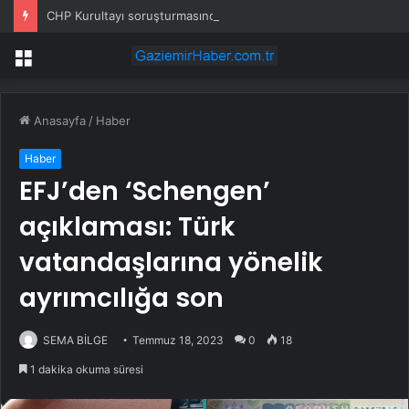
CHP Kurultayı soruşturmasında dikkat çeken ifadeler: Kızım iş için görüşmüş olabilir
Menü
Anasayfa
/
Haber
Haber
EFJ’den ‘Schengen’
açıklaması: Türk
vatandaşlarına yönelik
ayrımcılığa son
SEMA BİLGE
Temmuz 18, 2023
0
18
1 dakika okuma süresi