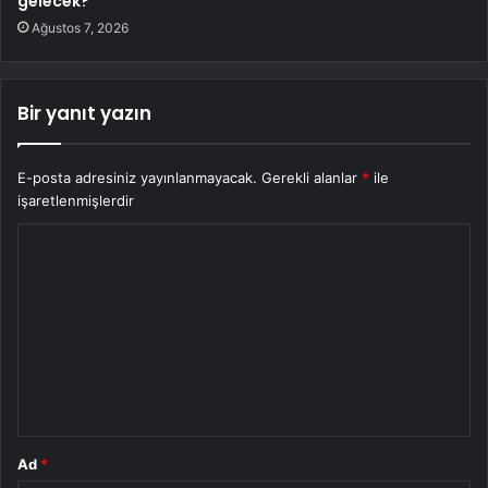
gelecek?
Ağustos 7, 2026
Bir yanıt yazın
E-posta adresiniz yayınlanmayacak.
Gerekli alanlar
*
ile
işaretlenmişlerdir
Y
o
r
u
m
*
Ad
*