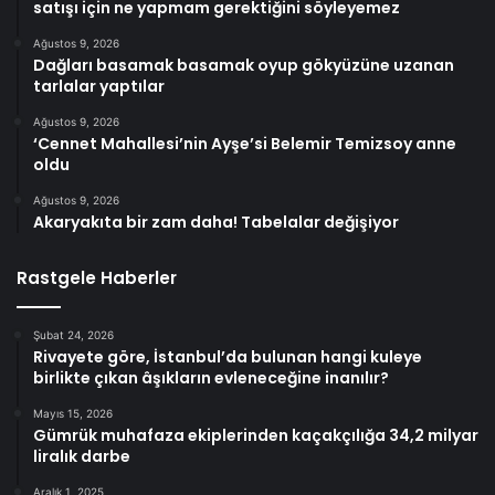
satışı için ne yapmam gerektiğini söyleyemez
Ağustos 9, 2026
Dağları basamak basamak oyup gökyüzüne uzanan
tarlalar yaptılar
Ağustos 9, 2026
‘Cennet Mahallesi’nin Ayşe’si Belemir Temizsoy anne
oldu
Ağustos 9, 2026
Akaryakıta bir zam daha! Tabelalar değişiyor
Rastgele Haberler
Şubat 24, 2026
Rivayete göre, İstanbul’da bulunan hangi kuleye
birlikte çıkan âşıkların evleneceğine inanılır?
Mayıs 15, 2026
Gümrük muhafaza ekiplerinden kaçakçılığa 34,2 milyar
liralık darbe
Aralık 1, 2025