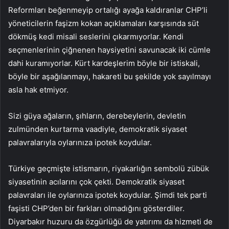
Reformları beğenmeyip ortalığı ayağa kaldıranlar CHP’li
yöneticilerin faşizm kokan açıklamaları karşısında süt
dökmüş kedi misali seslerini çıkarmıyorlar. Kendi
seçmenlerinin çiğnenen haysiyetini savunacak iki cümle
dahi kuramıyorlar. Kürt kardeşlerim böyle bir istiskali,
böyle bir aşağılanmayı, hakareti bu şekilde yok sayılmayı
asla hak etmiyor.
Sizi güya ağaların, şıhların, derebeylerin, devletin
zulmünden kurtarma vaadiyle, demokratik siyaset
palavralarıyla oylarınıza ipotek koydular.
Türkiye geçmişte istismarın, riyakarlığın sembolü zübük
siyasetinin acılarını çok çekti. Demokratik siyaset
palavraları ile oylarınıza ipotek koydular. Şimdi tek parti
faşisti CHP’den bir farkları olmadığını gösterdiler.
Diyarbakır huzuru da özgürlüğü de yatırımı da hizmeti de