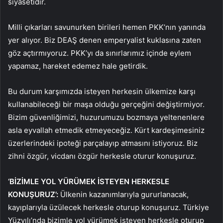
siyasetidir.
Milli çıkarları savunurken birileri hemen PKK’nın yanında
yer alıyor. Biz DEAŞ denen emperyalist kuklasına zaten
göz açtırmıyoruz. PKK’yı da sınırlarımız içinde eylem
yapamaz, hareket edemez hale getirdik.
Bu durum karşımızda isteyen herkesin ülkemize karşı
kullanabileceği bir maşa olduğu gerçeğini değiştirmiyor.
Bizim güvenliğimizi, huzurumuzu bozmaya yeltenenlere
asla eyvallah etmedik etmeyeceğiz. Kürt kardeşimesiniz
üzerlerindeki ipoteği parçalayıp atmasını istiyoruz. Biz
zihni özgür, vicdanı özgür herkesle oturur konuşuruz.
‘BİZİMLE YOL YÜRÜMEK İSTEYEN HERKESLE
KONUŞURUZ’:
Ülkenin kazanımlarıyla gururlanacak,
kayıplarıyla üzülecek herkesle oturup konuşuruz. Türkiye
Yüzyılı’nda bizimle yol yürümek isteyen herkesle oturup