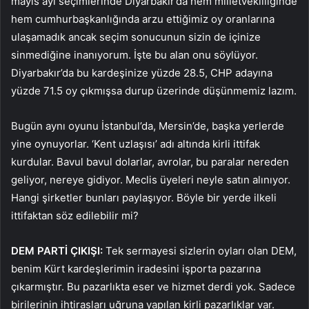
mayıs ayı seçimlerinde Diyarbakır’da hem milletvekilliğinde
hem cumhurbaşkanlığında arzu ettiğimiz oy oranlarına
ulaşamadık ancak seçim sonucunun sizin de içinize
sinmediğine inanıyorum. İşte bu alan onu söylüyor.
Diyarbakır’da bu kardeşinize yüzde 28.5, CHP adayına
yüzde 71.5 oy çıkmışsa durup üzerinde düşünmemiz lazım.
Bugün aynı oyunu İstanbul’da, Mersin’de, başka yerlerde
yine oynuyorlar. ‘Kent uzlaşısı’ adı altında kirli ittifak
kurdular. Bavul bavul dolarlar, avrolar, bu paralar nereden
geliyor, nereye gidiyor. Meclis üyeleri neyle satın alınıyor.
Hangi şirketler bunları paylaşıyor. Böyle bir yerde ilkeli
ittifaktan söz edilebilir mi?
DEM PARTİ ÇIKIŞI:
Tek sermayesi sizlerin oyları olan DEM,
benim Kürt kardeşlerimin iradesini işporta pazarına
çıkarmıştır. Bu pazarlıkta eser ve hizmet derdi yok. Sadece
birilerinin ihtirasları uğruna yapılan kirli pazarlıklar var.