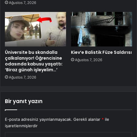
Ağustos 7, 2026
Üniversite bu skandalla
Kiev’e Balistik Füze Saldırısı
çalkalanıyor! Öğrencisine
Ağustos 7, 2026
odasında kabusu yaşattı:
‘Biraz günah işleyelim…’
Ağustos 7, 2026
Bir yanıt yazın
E-posta adresiniz yayınlanmayacak.
Gerekli alanlar
*
ile
işaretlenmişlerdir
Y