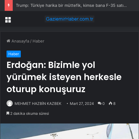
Trump: Türkiye harika bir müttefik, kimse bana F-35 satışı için ne yapmam gerektiğini söyleyemez
Menü
Anasayfa
/
Haber
Haber
Erdoğan: Bizimle yol
yürümek isteyen herkesle
oturup konuşuruz
MEHMET HAZBİN KAZBEK
Mart 27, 2024
0
8
2 dakika okuma süresi