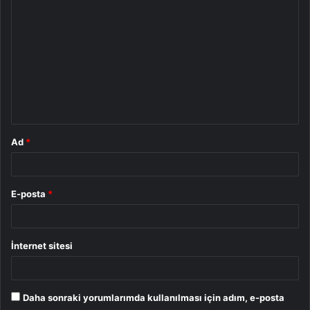
o
r
u
m
*
Ad
*
E-posta
*
İnternet sitesi
Daha sonraki yorumlarımda kullanılması için adım, e-posta