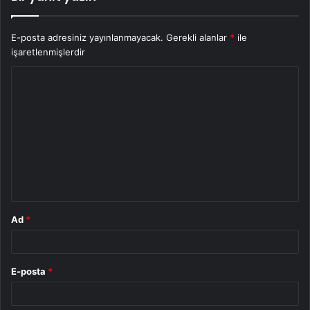
E-posta adresiniz yayınlanmayacak.
Gerekli alanlar
*
ile
işaretlenmişlerdir
Y
o
r
u
m
*
Ad
*
E-posta
*