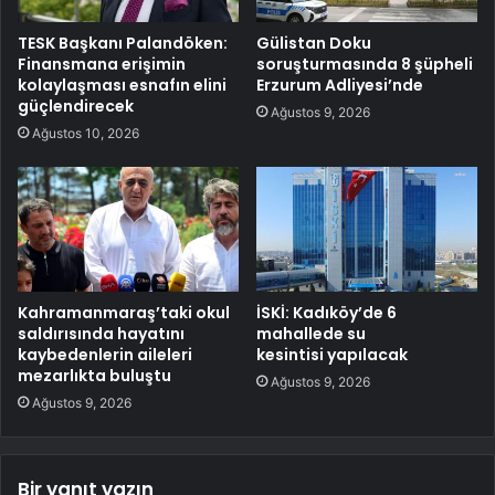
TESK Başkanı Palandöken:
Gülistan Doku
Finansmana erişimin
soruşturmasında 8 şüpheli
kolaylaşması esnafın elini
Erzurum Adliyesi’nde
güçlendirecek
Ağustos 9, 2026
Ağustos 10, 2026
Kahramanmaraş’taki okul
İSKİ: Kadıköy’de 6
saldırısında hayatını
mahallede su
kaybedenlerin aileleri
kesintisi yapılacak
mezarlıkta buluştu
Ağustos 9, 2026
Ağustos 9, 2026
Bir yanıt yazın