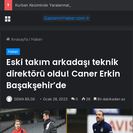
Kurban Kesiminde Yaralanmalar Artıyor
Menü
Anasayfa
/
Haber
Haber
Eski takım arkadaşı teknik
direktörü oldu! Caner Erkin
Başakşehir’de
SEMA BİLGE
Ocak 28, 2023
0
26
Bir dakikadan az