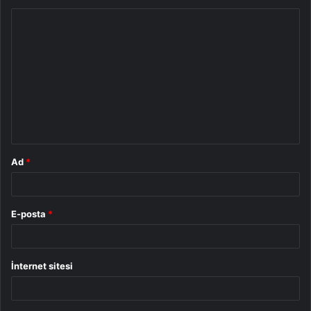
Y
o
r
u
m
*
Ad
*
E-posta
*
İnternet sitesi