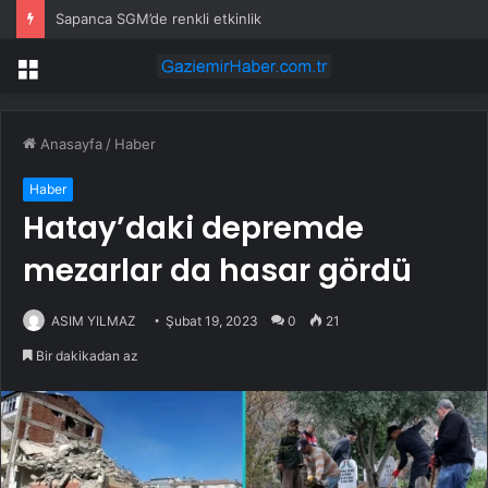
Sapanca SGM’de renkli etkinlik
Menü
Anasayfa
/
Haber
Haber
Hatay’daki depremde
mezarlar da hasar gördü
ASIM YILMAZ
Şubat 19, 2023
0
21
Bir dakikadan az