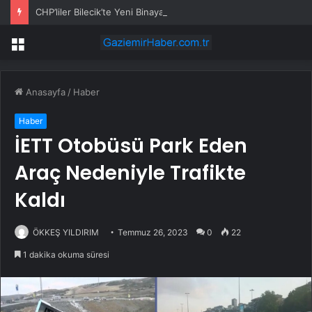
CHP’liler Bilecik’te Yeni Binaya Yürüdü
Menü
Anasayfa
/
Haber
Haber
İETT Otobüsü Park Eden
Araç Nedeniyle Trafikte
Kaldı
ÖKKEŞ YILDIRIM
Temmuz 26, 2023
0
22
1 dakika okuma süresi