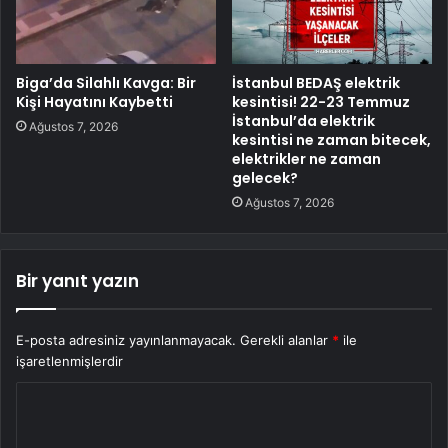
Biga’da Silahlı Kavga: Bir
İstanbul BEDAŞ elektrik
Kişi Hayatını Kaybetti
kesintisi! 22-23 Temmuz
İstanbul’da elektrik
Ağustos 7, 2026
kesintisi ne zaman bitecek,
elektrikler ne zaman
gelecek?
Ağustos 7, 2026
Bir yanıt yazın
E-posta adresiniz yayınlanmayacak.
Gerekli alanlar
*
ile
işaretlenmişlerdir
Y
o