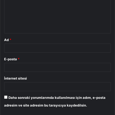
r
u
m
*
Ad
*
E-posta
*
İnternet sitesi
Daha sonraki yorumlarımda kullanılması için adım, e-posta
adresim ve site adresim bu tarayıcıya kaydedilsin.