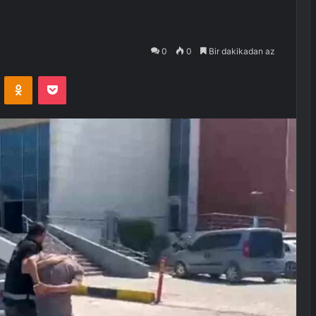
0
0
Bir dakikadan az
VKontakte
Odnoklassniki
Pocket