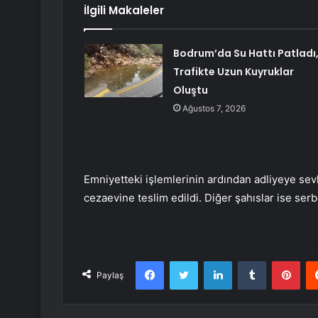
İlgili Makaleler
Bodrum’da Su Hattı Patladı
Trafikte Uzun Kuyruklar
Oluştu
Ağustos 7, 2026
Emniyetteki işlemlerinin ardından adliyeye sevk 
cezaevine teslim edildi. Diğer şahıslar ise serb
Facebook
Twitter
LinkedIn
Tumblr
Pint
Paylaş