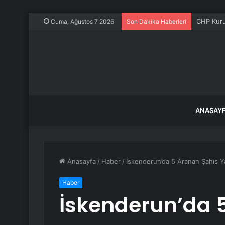
CHP Kurul
Cuma, Ağustos 7 2026
Son Dakika Haberleri
ANASAY
Anasayfa
/
Haber
/
İskenderun’da 5 Aranan Şahıs Y
Haber
İskenderun’da 