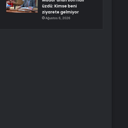
Müdür’ünün son hali
üzdü: Kimse beni
ziyarete gelmiyor
Ağustos 6, 2026