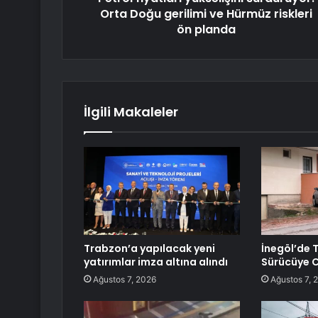
Orta Doğu gerilimi ve Hürmüz riskleri
ön planda
İlgili Makaleler
Trabzon’a yapılacak yeni
İnegöl’de 
yatırımlar imza altına alındı
Sürücüye C
Ağustos 7, 2026
Ağustos 7, 