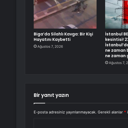
Biga’da Silahlı Kavga: Bir Kişi
İstanbul B
Hayatını Kaybetti
kesintisi!
İstanbul’da
Ağustos 7, 2026
ne zaman b
ne zaman 
Ağustos 7, 
Bir yanıt yazın
E-posta adresiniz yayınlanmayacak.
Gerekli alanlar
*
i
Y