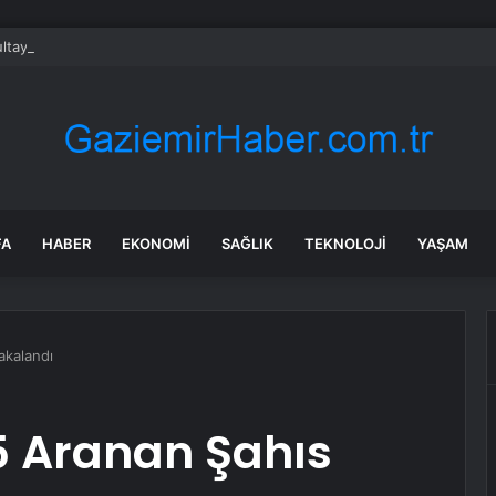
tayı soruşturmasında dikkat çeken ifadeler: Kızım iş için görüşmüş olabil
FA
HABER
EKONOMI
SAĞLIK
TEKNOLOJI
YAŞAM
akalandı
5 Aranan Şahıs