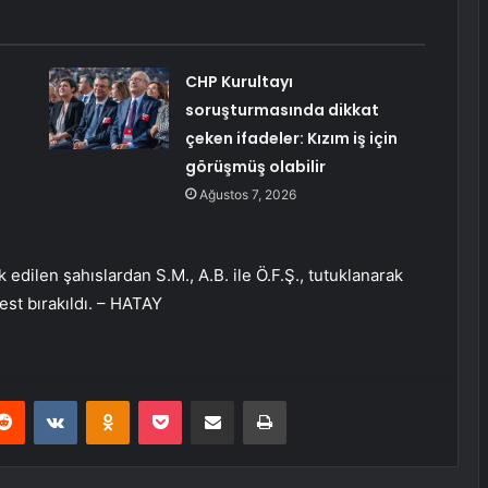
,
CHP Kurultayı
soruşturmasında dikkat
çeken ifadeler: Kızım iş için
görüşmüş olabilir
Ağustos 7, 2026
edilen şahıslardan S.M., A.B. ile Ö.F.Ş., tutuklanarak
est bırakıldı. – HATAY
erest
Reddit
VKontakte
Odnoklassniki
Pocket
E-Posta ile paylaş
Yazdır