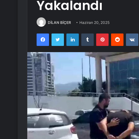
Yakalandı
DİLAN BİÇER
Haziran 20, 2025
Facebook
Twitter
LinkedIn
Tumblr
Pinterest
Reddit