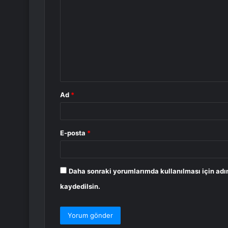
o
r
u
m
*
Ad
*
E-posta
*
Daha sonraki yorumlarımda kullanılması için adı
kaydedilsin.