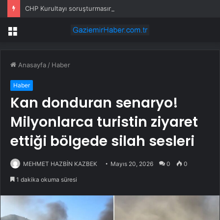
CHP Kurultayı soruşturmasında dikkat çeken ifadeler: Kızım iş için görüşmüş olabilir
Menü
Anasayfa
/
Haber
Haber
Kan donduran senaryo!
Milyonlarca turistin ziyaret
ettiği bölgede silah sesleri
MEHMET HAZBİN KAZBEK
Mayıs 20, 2026
0
0
1 dakika okuma süresi