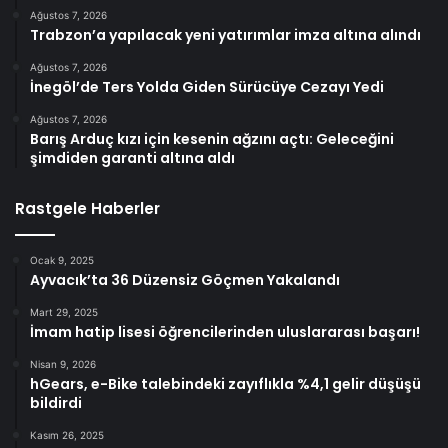
Ağustos 7, 2026
Trabzon’a yapılacak yeni yatırımlar imza altına alındı
Ağustos 7, 2026
İnegöl’de Ters Yolda Giden Sürücüye Cezayı Yedi
Ağustos 7, 2026
Barış Arduç kızı için kesenin ağzını açtı: Geleceğini
şimdiden garanti altına aldı
Rastgele Haberler
Ocak 9, 2025
Ayvacık’ta 36 Düzensiz Göçmen Yakalandı
Mart 29, 2025
İmam hatip lisesi öğrencilerinden uluslararası başarı!
Nisan 9, 2026
hGears, e-Bike talebindeki zayıflıkla %4,1 gelir düşüşü
bildirdi
Kasım 26, 2025