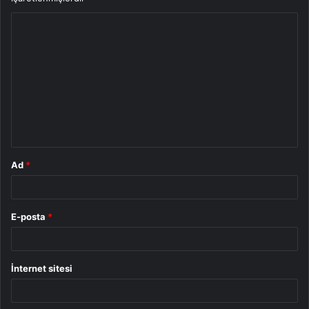
Y
o
r
u
m
*
Ad
*
E-posta
*
İnternet sitesi