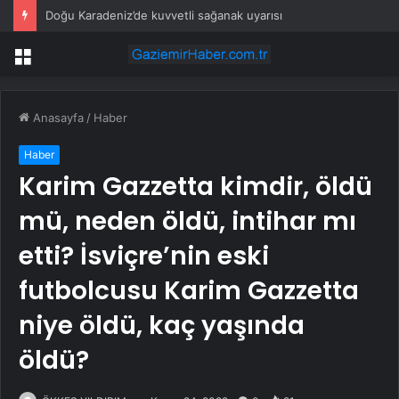
Doğu Karadeniz’de kuvvetli sağanak uyarısı
Menü
Anasayfa
/
Haber
Haber
Karim Gazzetta kimdir, öldü
mü, neden öldü, intihar mı
etti? İsviçre’nin eski
futbolcusu Karim Gazzetta
niye öldü, kaç yaşında
öldü?