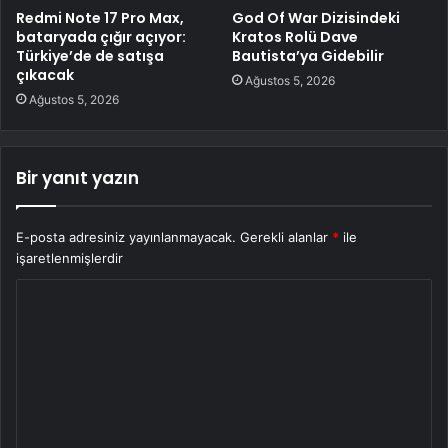
Redmi Note 17 Pro Max,
God Of War Dizisindeki
bataryada çığır açıyor:
Kratos Rolü Dave
Türkiye’de de satışa
Bautista’ya Gidebilir
çıkacak
Ağustos 5, 2026
Ağustos 5, 2026
Bir yanıt yazın
E-posta adresiniz yayınlanmayacak.
Gerekli alanlar
*
ile
işaretlenmişlerdir
Y
o
r
u
m
*