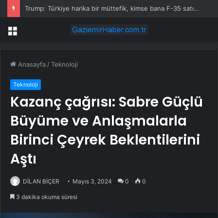
Trump: Türkiye harika bir müttefik, kimse bana F-35 satışı için ne yapmam gerektiğini söyleyemez
Menü
Anasayfa
/
Teknoloji
Teknoloji
Kazanç çağrısı: Sabre Güçlü
Büyüme ve Anlaşmalarla
Birinci Çeyrek Beklentilerini
Aştı
DİLAN BİÇER
Mayıs 3, 2024
0
0
3 dakika okuma süresi