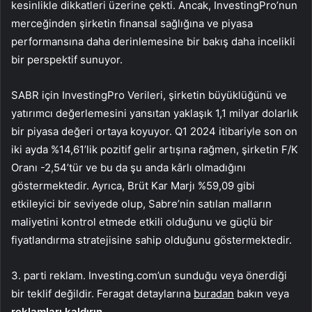
kesinlikle dikkatleri üzerine çekti. Ancak, InvestingPro’nun
merceğinden şirketin finansal sağlığına ve piyasa
performansına daha derinlemesine bir bakış daha incelikli
bir perspektif sunuyor.
SABR için InvestingPro Verileri, şirketin büyüklüğünü ve
yatırımcı değerlemesini yansıtan yaklaşık 1,1 milyar dolarlık
bir piyasa değeri ortaya koyuyor. Q1 2024 itibariyle son on
iki ayda %14,61’lik pozitif gelir artışına rağmen, şirketin F/K
Oranı -2,54’tür ve bu da şu anda kârlı olmadığını
göstermektedir. Ayrıca, Brüt Kar Marjı %59,09 gibi
etkileyici bir seviyede olup, Sabre’nin satılan malların
maliyetini kontrol etmede etkili olduğunu ve güçlü bir
fiyatlandırma stratejisine sahip olduğunu göstermektedir.
3. parti reklam. Investing.com’un sunduğu veya önerdiği
bir teklif değildir. Feragat detaylarına
buradan
bakın veya
reklamları kaldırın