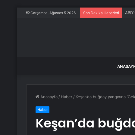
ABD’n
Çarşamba, Ağustos 5 2026
Son Dakika Haberleri
ANASAY
Anasayfa
/
Haber
/
Keşan’da buğday yangınına ‘Gel
Haber
Keşan’da buğd