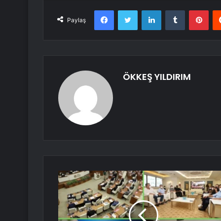
Facebook
Twitter
LinkedIn
Tumblr
Pint
Paylaş
ÖKKEŞ YILDIRIM