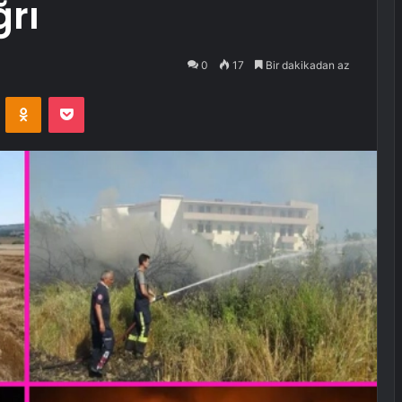
ğrı
0
17
Bir dakikadan az
VKontakte
Odnoklassniki
Pocket