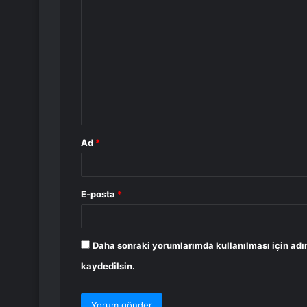
Y
o
r
u
m
*
Ad
*
E-posta
*
Daha sonraki yorumlarımda kullanılması için adı
kaydedilsin.