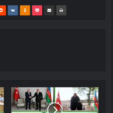
erest
Reddit
VKontakte
Odnoklassniki
Pocket
E-Posta ile paylaş
Yazdır