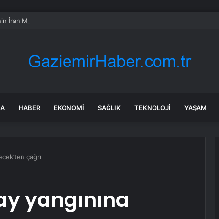
in İran Müzakereleri: Olumlu İşaretler Var
FA
HABER
EKONOMI
SAĞLIK
TEKNOLOJI
YAŞAM
ecek’ten çağrı
ay yangınına