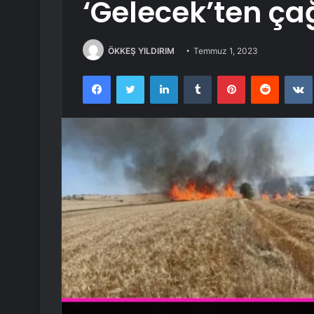
‘Gelecek’ten ça
ÖKKEŞ YILDIRIM
Temmuz 1, 2023
Facebook
Twitter
LinkedIn
Tumblr
Pinterest
Reddit