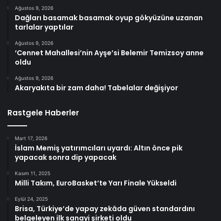
Ağustos 9, 2026
Dağları basamak basamak oyup gökyüzüne uzanan
tarlalar yaptılar
Ağustos 9, 2026
‘Cennet Mahallesi’nin Ayşe’si Belemir Temizsoy anne
oldu
Ağustos 9, 2026
Akaryakıta bir zam daha! Tabelalar değişiyor
Rastgele Haberler
Mart 17, 2026
İslam Memiş yatırımcıları uyardı: Altın önce pik
yapacak sonra dip yapacak
Kasım 11, 2025
Milli Takım, EuroBasket’te Yarı Finale Yükseldi
Eylül 24, 2025
Brisa, Türkiye’de yapay zekâda güven standardını
belgeleyen ilk sanayi şirketi oldu