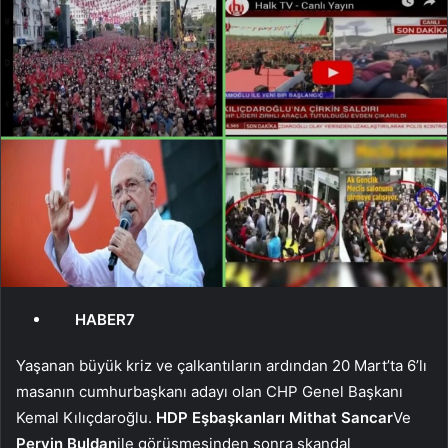
HABER7
Yaşanan büyük kriz ve çalkantıların ardından 20 Mart’ta 6’lı
masanın cumhurbaşkanı adayı olan CHP Genel Başkanı
Kemal Kılıçdaroğlu.
HDP Eşbaşkanları Mithat Sancar
Ve
Pervin Buldan
ile görüşmesinden sonra skandal