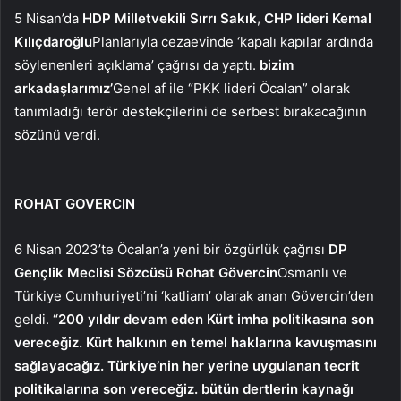
5 Nisan’da
HDP Milletvekili Sırrı Sakık
,
CHP lideri Kemal
Kılıçdaroğlu
Planlarıyla cezaevinde ‘kapalı kapılar ardında
söylenenleri açıklama’ çağrısı da yaptı.
bizim
arkadaşlarımız’
Genel af ile “PKK lideri Öcalan” olarak
tanımladığı terör destekçilerini de serbest bırakacağının
sözünü verdi.
ROHAT GOVERCIN
6 Nisan 2023’te Öcalan’a yeni bir özgürlük çağrısı
DP
Gençlik Meclisi Sözcüsü Rohat Gövercin
Osmanlı ve
Türkiye Cumhuriyeti’ni ‘katliam’ olarak anan Gövercin’den
geldi.
“200 yıldır devam eden Kürt imha politikasına son
vereceğiz. Kürt halkının en temel haklarına kavuşmasını
sağlayacağız. Türkiye’nin her yerine uygulanan tecrit
politikalarına son vereceğiz. bütün dertlerin kaynağı