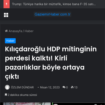
Trump: Türkiye harika bir müttefik, kimse bana F-35 satışı için ne yapmam gerektiğini söyleyemez
Menü
Anasayfa
/
Haber
Haber
Kılıçdaroğlu HDP mitinginin
perdesi kalktı! Kirli
pazarlıklar böyle ortaya
çıktı
ÖZLEM DÜNDAR
Nisan 12, 2023
0
13
2 dakika okuma süresi