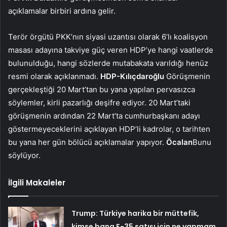
açıklamalar birbiri ardına gelir.
Terör örgütü PKK’nın siyasi uzantısı olarak 6’lı koalisyon
masası adayına takviye güç veren HDP’ye hangi vaatlerde
bulunulduğu, hangi sözlerde mutabakata varıldığı henüz
resmi olarak açıklanmadı.
HDP-Kılıçdaroğlu
Görüşmenin
gerçekleştiği 20 Mart’tan bu yana yapılan pervasızca
söylemler, kirli pazarlığı deşifre ediyor. 20 Mart’taki
görüşmenin ardından 22 Mart’ta cumhurbaşkanı adayı
göstermeyeceklerini açıklayan HDP’li kadrolar, o tarihten
bu yana her gün bölücü açıklamalar yapıyor.
Öcalan
Bunu
söylüyor.
İlgili Makaleler
Trump: Türkiye harika bir müttefik,
kimse bana F-35 satışı için ne yapmam