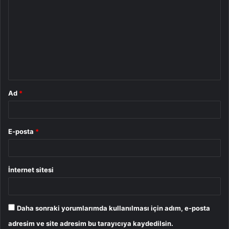
o
r
u
m
*
Ad
*
E-posta
*
İnternet sitesi
Daha sonraki yorumlarımda kullanılması için adım, e-posta
adresim ve site adresim bu tarayıcıya kaydedilsin.