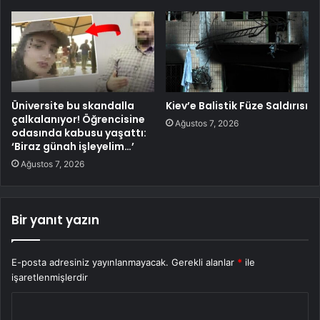
Üniversite bu skandalla
Kiev’e Balistik Füze Saldırısı
çalkalanıyor! Öğrencisine
Ağustos 7, 2026
odasında kabusu yaşattı:
‘Biraz günah işleyelim…’
Ağustos 7, 2026
Bir yanıt yazın
E-posta adresiniz yayınlanmayacak.
Gerekli alanlar
*
ile
işaretlenmişlerdir
Y