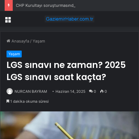
CHP Kurultayı soruşturmasında dikkat çeken ifadeler: Kızım iş için görüşmüş olabilir
Menü
Anasayfa
/
Yaşam
Yaşam
LGS sınavı ne zaman? 2025
LGS sınavı saat kaçta?
NURCAN BAYRAM
Haziran 14, 2025
0
0
1 dakika okuma süresi