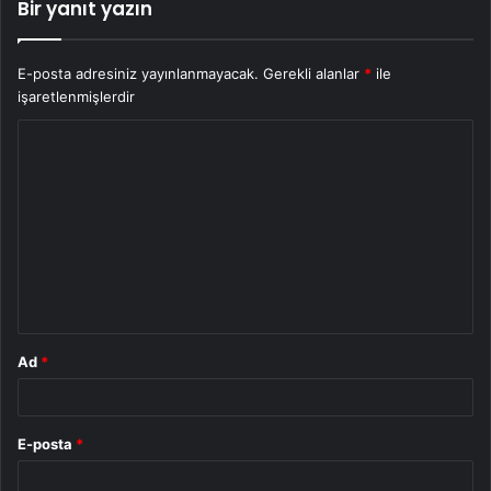
Bir yanıt yazın
E-posta adresiniz yayınlanmayacak.
Gerekli alanlar
*
ile
işaretlenmişlerdir
Y
o
r
u
m
*
Ad
*
E-posta
*