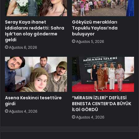
Seray Kaya ihanet
Gökyüzü meraklıları
iddialarını reddetti: Sahra
Topuklu Yaylası’nda
Işık’tan olay gönderme
buluşuyor
geldi
Ağustos 5, 2026
Ağustos 6, 2026
Asena Keskinci tesettüre
“MİRASIN İZLERİ” DEFİLESİ
girdi
BENESTA CENTER’DA BÜYÜK
İLGİ GÖRDÜ
Ağustos 4, 2026
Ağustos 4, 2026