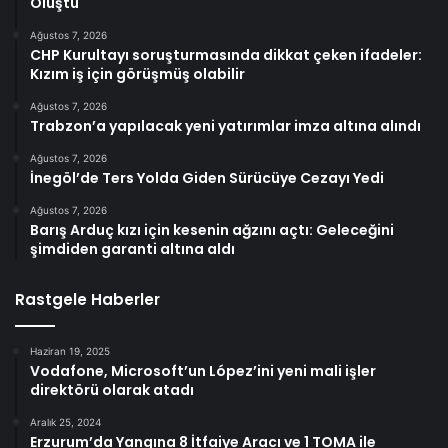
Oluştu
Ağustos 7, 2026
CHP Kurultayı soruşturmasında dikkat çeken ifadeler:
Kızım iş için görüşmüş olabilir
Ağustos 7, 2026
Trabzon’a yapılacak yeni yatırımlar imza altına alındı
Ağustos 7, 2026
İnegöl’de Ters Yolda Giden Sürücüye Cezayı Yedi
Ağustos 7, 2026
Barış Arduç kızı için kesenin ağzını açtı: Geleceğini
şimdiden garanti altına aldı
Rastgele Haberler
Haziran 19, 2025
Vodafone, Microsoft’un López’ini yeni mali işler
direktörü olarak atadı
Aralık 25, 2024
Erzurum’da Yangına 8 İtfaiye Aracı ve 1 TOMA ile