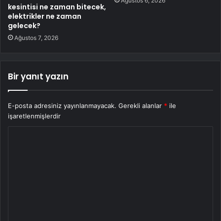
Ağustos 6, 2026
kesintisi ne zaman bitecek,
elektrikler ne zaman
gelecek?
Ağustos 7, 2026
Bir yanıt yazın
E-posta adresiniz yayınlanmayacak.
Gerekli alanlar
*
ile
işaretlenmişlerdir
Y
o
r
u
m
*