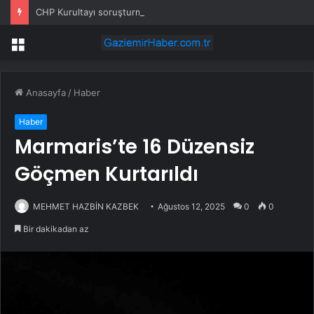
CHP Kurultayı soruşturmasında dikkat çeken ifadeler: Kızım iş için görüşmüş olabilir
Menü
Anasayfa
/
Haber
Haber
Marmaris’te 16 Düzensiz
Göçmen Kurtarıldı
MEHMET HAZBİN KAZBEK
Ağustos 12, 2025
0
0
Bir dakikadan az