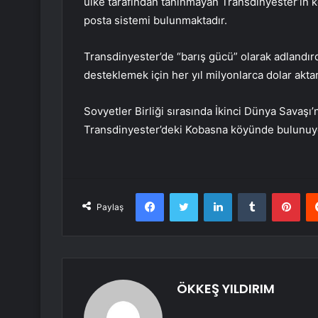
ülke tarafından tanınmayan Transdinyester’in ke
posta sistemi bulunmaktadır.
Transdinyester’de “barış gücü” olarak adlandırd
desteklemek için her yıl milyonlarca dolar aktard
Sovyetler Birliği sırasında İkinci Dünya Savaş
Transdinyester’deki Kobasna köyünde bulunuy
Facebook
Twitter
LinkedIn
Tumblr
Pint
Paylaş
ÖKKEŞ YILDIRIM