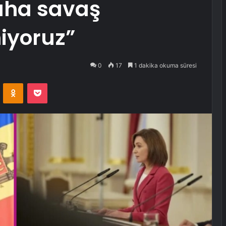
daha savaş
iyoruz”
0
17
1 dakika okuma süresi
VKontakte
Odnoklassniki
Pocket