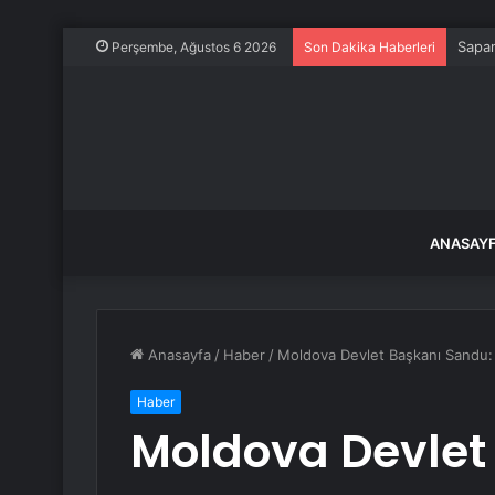
Sapan
Perşembe, Ağustos 6 2026
Son Dakika Haberleri
ANASAY
Anasayfa
/
Haber
/
Moldova Devlet Başkanı Sandu: 
Haber
Moldova Devlet