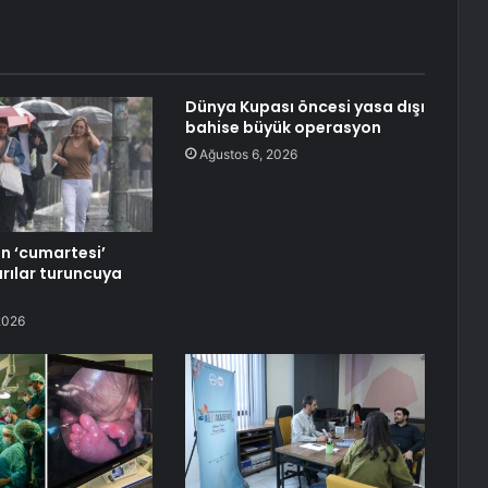
Dünya Kupası öncesi yasa dışı
bahise büyük operasyon
Ağustos 6, 2026
in ‘cumartesi’
arılar turuncuya
2026