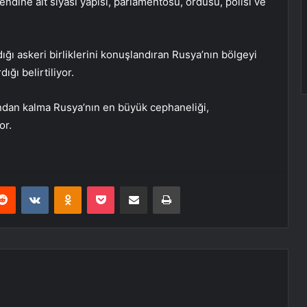
ndine ait siyasi yapısı, parlamentosu, ordusu, polisi ve
ığı askeri birliklerini konuşlandıran Rusya’nın bölgeyi
ığı belirtiliyor.
ı’ndan kalma Rusya’nın en büyük cephaneliği,
or.
erest
Reddit
VKontakte
Odnoklassniki
Pocket
E-Posta ile paylaş
Yazdır