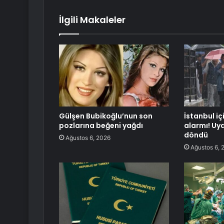
İlgili Makaleler
Gülşen Bubikoğlu’nun son
İstanbul iç
pozlarına beğeni yağdı
alarmı! Uy
döndü
Ağustos 6, 2026
Ağustos 6, 