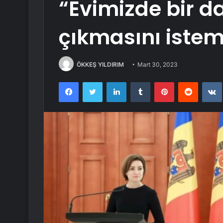
“Evimizde bir 
çıkmasını istem
ÖKKEŞ YILDIRIM
Mart 30, 2023
Facebook
Twitter
LinkedIn
Tumblr
Pinterest
Reddit