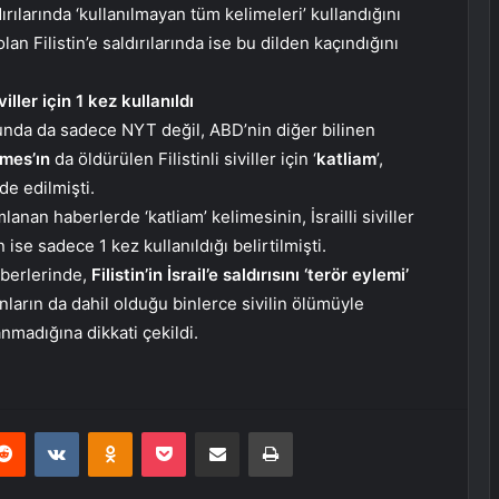
dırılarında ‘kullanılmayan tüm kelimeleri’ kullandığını
an Filistin’e saldırılarında ise bu dilden kaçındığını
iviller için 1 kez kullanıldı
unda da sadece NYT değil, ABD’nin diğer bilinen
mes’ın
da öldürülen Filistinli siviller için ‘
katliam
’,
de edilmişti.
an haberlerde ‘katliam’ kelimesinin, İsrailli siviller
in ise sadece 1 kez kullanıldığı belirtilmişti.
berlerinde,
Filistin’in İsrail’e saldırısını ‘terör eylemi’
ınların da dahil olduğu binlerce sivilin ölümüyle
anmadığına dikkati çekildi.
erest
Reddit
VKontakte
Odnoklassniki
Pocket
E-Posta ile paylaş
Yazdır