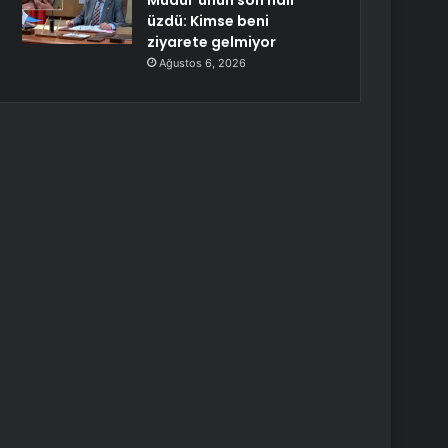
Müdür’ünün son hali
üzdü: Kimse beni
ziyarete gelmiyor
Ağustos 6, 2026