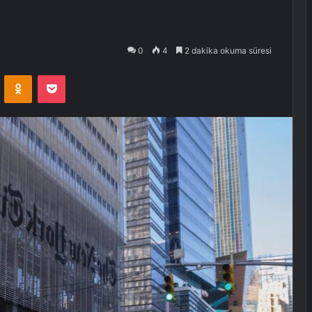
0
4
2 dakika okuma süresi
VKontakte
Odnoklassniki
Pocket