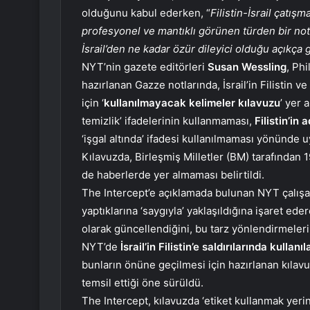
olduğunu kabul ederken, “
Filistin-İsrail çatış
profesyonel ve mantıklı görünen türden bir not.
İsrail’den ne kadar özür dileyici olduğu açıkça 
NYT’nin gazete editörleri
Susan Wessling
, Phi
hazırlanan Gazze notlarında, İsrail’in Filistin v
için ‘
kullanılmayacak kelimeler kılavuzu
’ yer 
temizlik’ ifadelerinin kullanmaması,
Filistin’in 
‘işgal altında’ ifadesi kullanılmaması yönünde uy
Kılavuzda, Birleşmiş Milletler (BM) tarafından 1
de haberlerde yer almaması belirtildi.
The Intercept’e açıklamada bulunan NYT çalışanl
yaptıklarına ‘saygıyla’ yaklaşıldığına işaret ed
olarak güncellendiğini, bu tarz yönlendirmeler
NYT’de
İsrail’in Filistin’e saldırılarında kullanıl
bunların önüne geçilmesi için hazırlanan kılav
temsil ettiği öne sürüldü.
The Intercept, kılavuzda ‘etiket kullanmak yeri