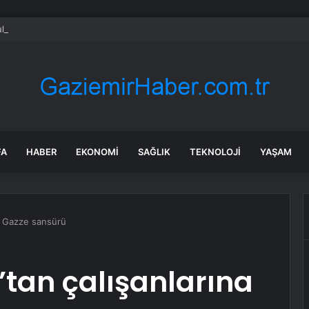
tayı soruşturmasında dikkat çeken ifadeler: Kızım iş için görüşmüş olabil
FA
HABER
EKONOMI
SAĞLIK
TEKNOLOJI
YAŞAM
a Gazze sansürü
tan çalışanlarına