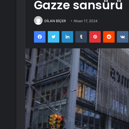
Gazze sansürü
DİLAN BİÇER
Nisan 17, 2024
Facebook
Twitter
LinkedIn
Tumblr
Pinterest
Reddit