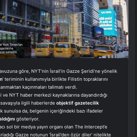
lavuzuna göre, NYT’nin İsrail’in Gazze Şeridi’ne yönelik
ım
’ teriminin kullanımıyla birlikte Filistin topraklarını
llanmaktan kaçınmaları talimatı verdi.
i ve NYT haber merkezi kaynaklarına dayandırdığı
savaşıyla ilgili haberlerde
objektif gazetecilik
ak sunulsa da, belgenin içeriğindeki bazı ifadeler
aldığını
gösteriyor.
ı sol bir medya yayın organı olan The Intercept’e
ladığı Gazze notunun ‘İsrail’den özür diler’ nitelikte