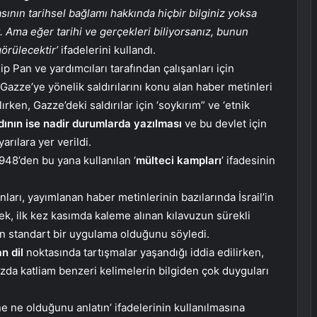
masının tarihsel bağlamı hakkında hiçbir bilginiz yoksa
 Ama eğer tarihi ve gerçekleri biliyorsanız, bunun
görülecektir’
ifadelerini kullandı.
lip Pan ve yardımcıları tarafından çalışanları için
e Gazze’ye yönelik saldırılarını konu alan haber metinleri
alırken, Gazze’deki saldırılar için ‘soykırım” ve ‘etnik
adının ise nadir durumlarda yazılması
ve bu devlet için
arılara yer verildi.
948’den bu yana kullanılan ‘
mülteci kampları
’ ifadesinin
arı, yayımlanan haber metinlerinin bazılarında İsrail’in
erek, ilk kez kasımda kaleme alınan kılavuzun sürekli
in standart bir uygulama olduğunu söyledi.
an dil
noktasında tartışmalar yaşandığı iddia edilirken,
uzda katliam benzeri kelimelerin bilgiden çok duyguları
ne ne olduğunu anlatın’ ifadelerinin kullanılmasına