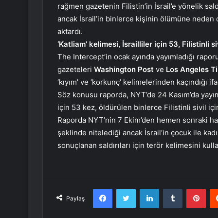
rağmen gazetenin Filistin’in İsrail’e yönelik sal
ancak İsrail’in binlerce kişinin ölümüne neden ol
aktardı.
‘Katliam’ kelimesi, İsrailliler için 53, Filistinli s
The Intercept’in ocak ayında yayımladığı rapor
gazeteleri
Washington Post
ve
Los Angeles Ti
‘kıyım’ ve ‘korkunç’ kelimelerinden kaçındığı ifa
Söz konusu raporda, NYT’de 24 Kasım’da yayımlan
için 53 kez, öldürülen binlerce Filistinli sivil iç
Raporda NYT’nin 7 Ekim’den hemen sonraki ha
şeklinde nitelediği ancak İsrail’in çocuk ile kad
sonuçlanan saldırıları için terör kelimesini kull
Facebook
Twitter
LinkedIn
Tumblr
Pint
Paylaş