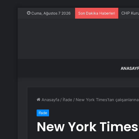
CHP Kurul
Cuma, Ağustos 7 2026
Son Dakika Haberleri
ANASAY
Anasayfa
/
İfade
/
New York Times’tan çalışanların
İfade
New York Times’