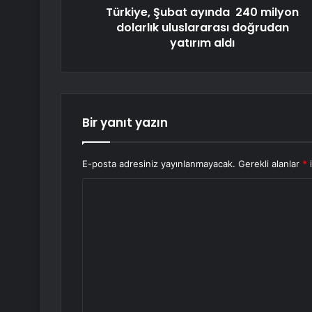
Türkiye, Şubat ayında 240 milyon
dolarlık uluslararası doğrudan
yatırım aldı
Bir yanıt yazın
E-posta adresiniz yayınlanmayacak.
Gerekli alanlar
*
i
Y
o
r
u
m
*