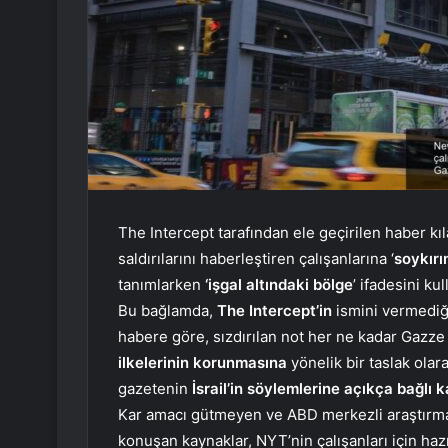
The Intercept tarafından ele geçirilen haber kı
saldırılarını haberleştiren çalışanlarına ‘
soykır
tanımlarken
‘işgal altındaki bölge
’ ifadesini ku
Bu bağlamda,
The Intercept’in
ismini vermediğ
habere göre, sızdırılan not her ne kadar Gazze 
ilkelerinin korunmasına
yönelik bir taslak olar
gazetenin
İsrail’in söylemlerine açıkça bağlı k
Kar amacı gütmeyen ve ABD merkezli araştırmac
konuşan kaynaklar, NYT’nin çalışanları için hazır