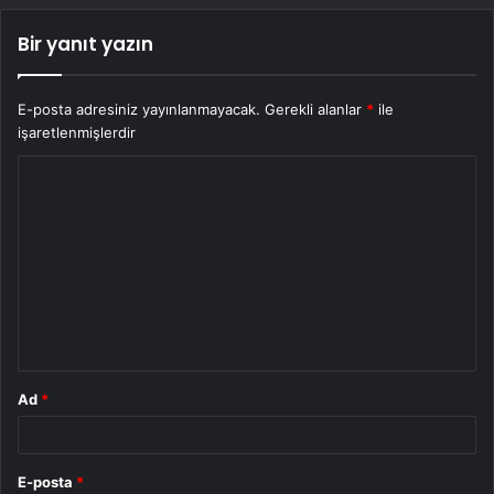
Bir yanıt yazın
E-posta adresiniz yayınlanmayacak.
Gerekli alanlar
*
ile
işaretlenmişlerdir
Y
o
r
u
m
*
Ad
*
E-posta
*