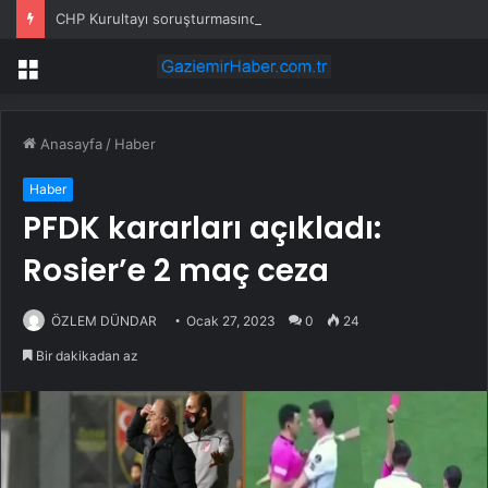
CHP Kurultayı soruşturmasında dikkat çeken ifadeler: Kızım iş için görüşmüş olabilir
Menü
Anasayfa
/
Haber
Haber
PFDK kararları açıkladı:
Rosier’e 2 maç ceza
ÖZLEM DÜNDAR
Ocak 27, 2023
0
24
Bir dakikadan az