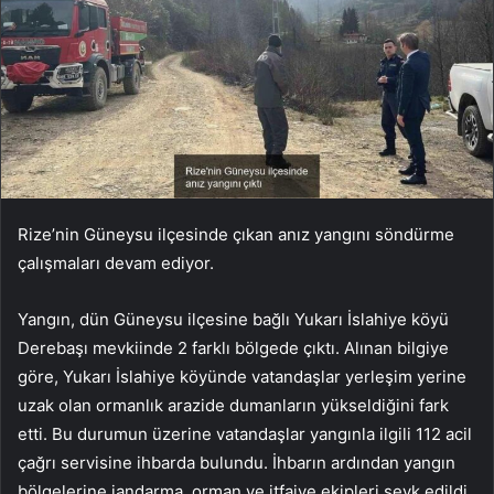
Rize’nin Güneysu ilçesinde çıkan anız yangını söndürme
çalışmaları devam ediyor.
Yangın, dün Güneysu ilçesine bağlı Yukarı İslahiye köyü
Derebaşı mevkiinde 2 farklı bölgede çıktı. Alınan bilgiye
göre, Yukarı İslahiye köyünde vatandaşlar yerleşim yerine
uzak olan ormanlık arazide dumanların yükseldiğini fark
etti. Bu durumun üzerine vatandaşlar yangınla ilgili 112 acil
çağrı servisine ihbarda bulundu. İhbarın ardından yangın
bölgelerine jandarma, orman ve itfaiye ekipleri sevk edildi.