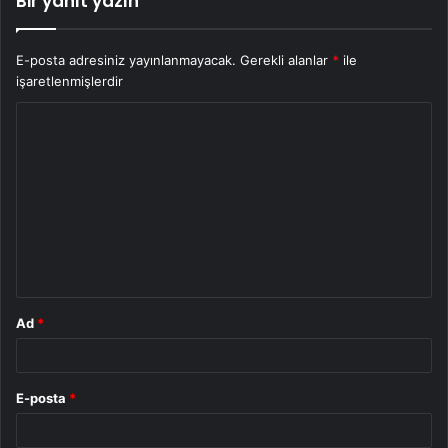
Bir yanıt yazın
E-posta adresiniz yayınlanmayacak.
Gerekli alanlar
*
ile
işaretlenmişlerdir
Y
o
r
u
m
*
Ad
*
E-posta
*