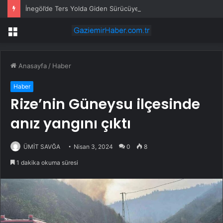
İnegöl’de Ters Yolda Giden Sürücüye Cezayı Yedi
Menü
Anasayfa
/
Haber
Haber
Rize’nin Güneysu ilçesinde
anız yangını çıktı
ÜMİT SAVĞA
Nisan 3, 2024
0
8
1 dakika okuma süresi