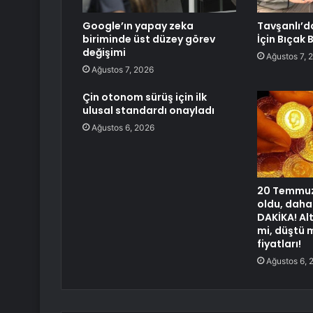
Google’ın yapay zeka
Tavşanlı’d
biriminde üst düzey görev
İçin Bıçak
değişimi
Ağustos 7, 
Ağustos 7, 2026
Çin otonom sürüş için ilk
ulusal standardı onayladı
Ağustos 6, 2026
20 Temmuz 
oldu, daha
DAKİKA! Alt
mi, düştü 
fiyatları!
Ağustos 6, 