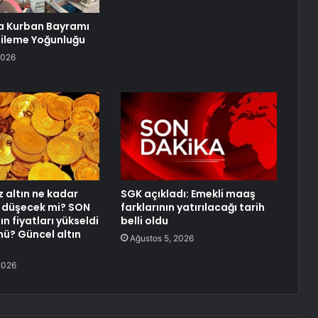
a Kurban Bayramı
 Bileme Yoğunluğu
2026
altın ne kadar
SGK açıkladı: Emekli maaş
 düşecek mi? SON
farklarının yatırılacağı tarih
ın fiyatları yükseldi
belli oldu
mü? Güncel altın
Ağustos 5, 2026
2026