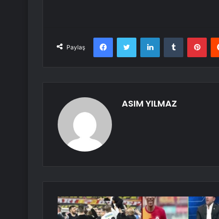
Facebook
Twitter
LinkedIn
Tumblr
Pint
Paylaş
ASIM YILMAZ