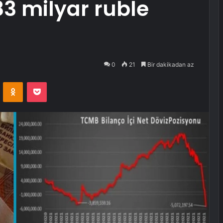
83 milyar ruble
0
21
Bir dakikadan az
VKontakte
Odnoklassniki
Pocket