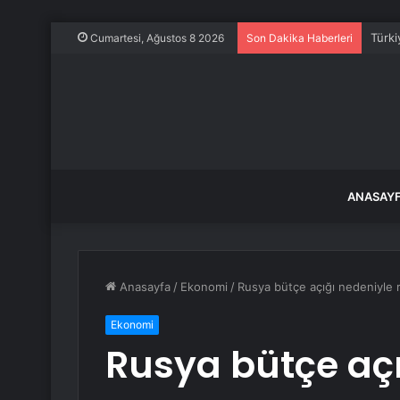
Türki
Cumartesi, Ağustos 8 2026
Son Dakika Haberleri
ANASAY
Anasayfa
/
Ekonomi
/
Rusya bütçe açığı nedeniyle r
Ekonomi
Rusya bütçe açı