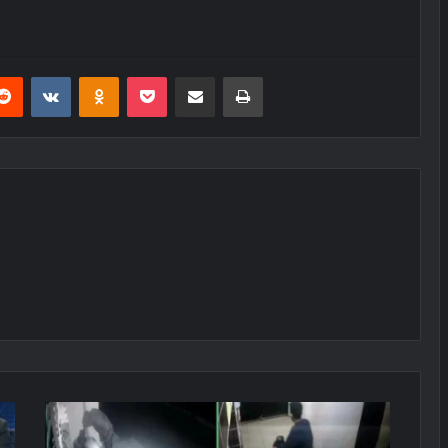
erest
Reddit
VKontakte
Odnoklassniki
Pocket
E-Posta ile paylaş
Yazdır