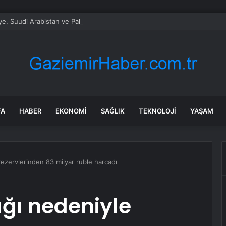
ye, Suudi Arabistan ve Pakistan’dan tarihi savunma ittifakı: Mekke Anlaş
FA
HABER
EKONOMI
SAĞLIK
TEKNOLOJI
YAŞAM
ezervlerinden 83 milyar ruble harcadı
ğı nedeniyle