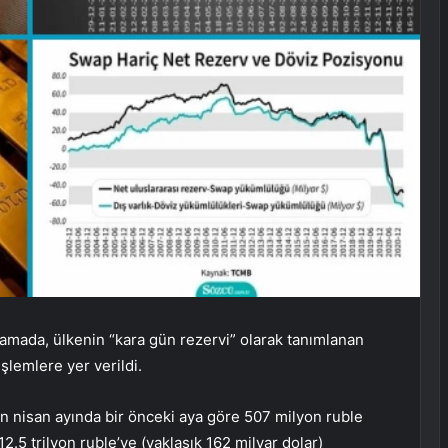
lamada, ülkenin “kara gün rezervi” olarak tanımlanan
şlemlere yer verildi.
n nisan ayında bir önceki aya göre 507 milyon ruble
12.5 trilyon ruble’ye (yaklaşık 162 milyar dolar)