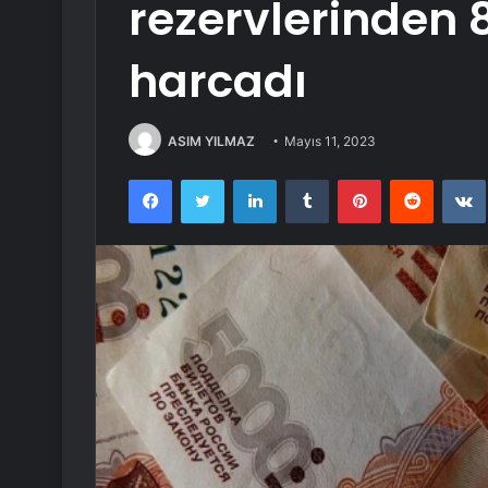
rezervlerinden 
harcadı
ASIM YILMAZ
Mayıs 11, 2023
Facebook
Twitter
LinkedIn
Tumblr
Pinterest
Reddit