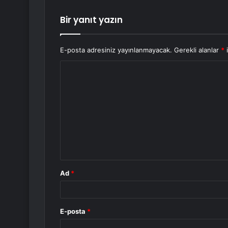
Bir yanıt yazın
E-posta adresiniz yayınlanmayacak.
Gerekli alanlar
*
i
Y
o
r
u
m
*
Ad
*
E-posta
*