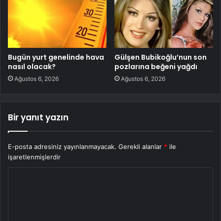
Bugün yurt genelinde hava
Gülşen Bubikoğlu’nun son
nasıl olacak?
pozlarına beğeni yağdı
Ağustos 6, 2026
Ağustos 6, 2026
Bir yanıt yazın
E-posta adresiniz yayınlanmayacak.
Gerekli alanlar
*
ile
işaretlenmişlerdir
Y
o
r
u