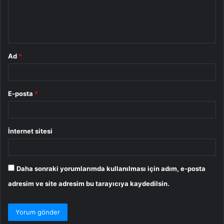
m
*
Ad
*
E-posta
*
İnternet sitesi
Daha sonraki yorumlarımda kullanılması için adım, e-posta
adresim ve site adresim bu tarayıcıya kaydedilsin.