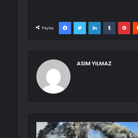
Facebook
Twitter
LinkedIn
Tumblr
Pint
Paylaş
ASIM YILMAZ