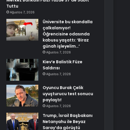
Merkez Bankası Faizi Yüzde 37’de Sabit
Tuttu
Ağustos 7, 2026
Üniversite bu skandalla
çalkalanıyor!
Öğrencisine odasında
kabusu yaşattı: ‘Biraz
günah işleyelim…’
Ağustos 7, 2026
Kiev’e Balistik Füze
Saldırısı
Ağustos 7, 2026
Oyuncu Burak Çelik
uyuşturucu test sonucu
paylaştı!
Ağustos 7, 2026
Trump, İsrail Başbakanı
Netanyahu ile Beyaz
Saray’da görüştü