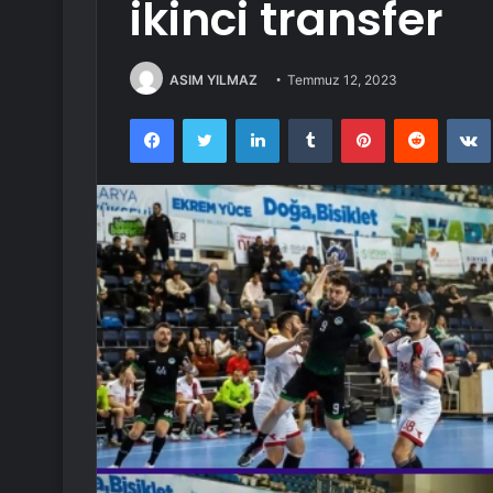
ikinci transfer
ASIM YILMAZ
Temmuz 12, 2023
Facebook
Twitter
LinkedIn
Tumblr
Pinterest
Reddit