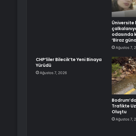
Üniversite
çalkalanıy
odasında k
‘Biraz güna
Ağustos 7, 
CHP’liler Bilecik’te Yeni Binaya
Yürüdü
Ağustos 7, 2026
Bodrum’da 
Trafikte U
Oluştu
Ağustos 7, 