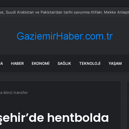
teki ihtiyaç kredi oranı dokuz yılın zirvesinde
FA
HABER
EKONOMI
SAĞLIK
TEKNOLOJI
YAŞAM
 ikinci transfer
ehir’de hentbolda