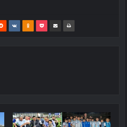
erest
Reddit
VKontakte
Odnoklassniki
Pocket
E-Posta ile paylaş
Yazdır