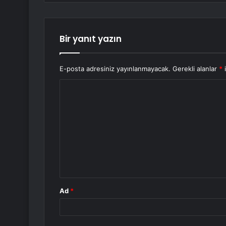
Bir yanıt yazın
E-posta adresiniz yayınlanmayacak.
Gerekli alanlar
*
i
Y
o
r
u
m
*
Ad
*