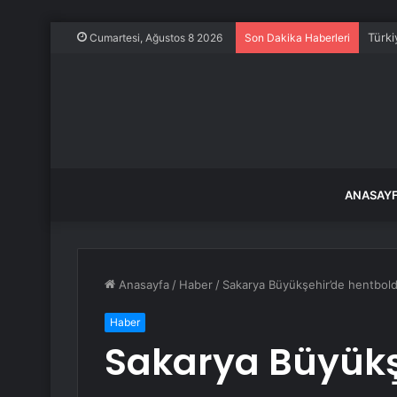
Takip
Cumartesi, Ağustos 8 2026
Son Dakika Haberleri
ANASAY
Anasayfa
/
Haber
/
Sakarya Büyükşehir’de hentbolda
Haber
Sakarya Büyükş