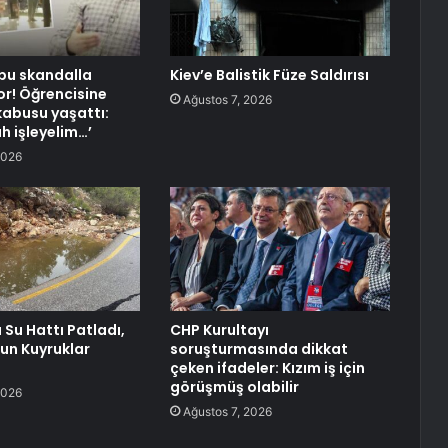
 bu skandalla
Kiev’e Balistik Füze Saldırısı
or! Öğrencisine
Ağustos 7, 2026
abusu yaşattı:
h işleyelim…’
2026
Su Hattı Patladı,
CHP Kurultayı
zun Kuyruklar
soruşturmasında dikkat
çeken ifadeler: Kızım iş için
görüşmüş olabilir
2026
Ağustos 7, 2026