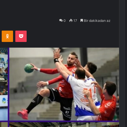
0
17
Bir dakikadan az
VKontakte
Odnoklassniki
Pocket