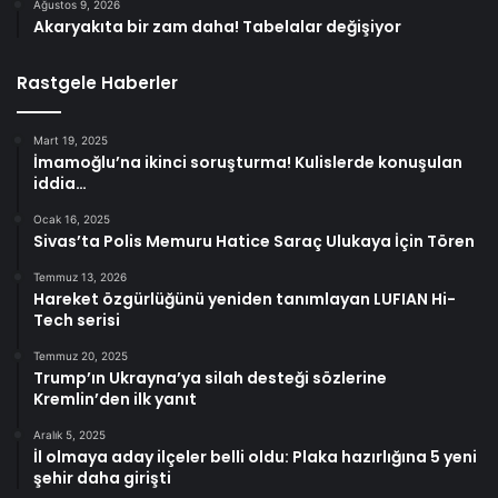
Ağustos 9, 2026
Akaryakıta bir zam daha! Tabelalar değişiyor
Rastgele Haberler
Mart 19, 2025
İmamoğlu’na ikinci soruşturma! Kulislerde konuşulan
iddia…
Ocak 16, 2025
Sivas’ta Polis Memuru Hatice Saraç Ulukaya İçin Tören
Temmuz 13, 2026
Hareket özgürlüğünü yeniden tanımlayan LUFIAN Hi-
Tech serisi
Temmuz 20, 2025
Trump’ın Ukrayna’ya silah desteği sözlerine
Kremlin’den ilk yanıt
Aralık 5, 2025
İl olmaya aday ilçeler belli oldu: Plaka hazırlığına 5 yeni
şehir daha girişti