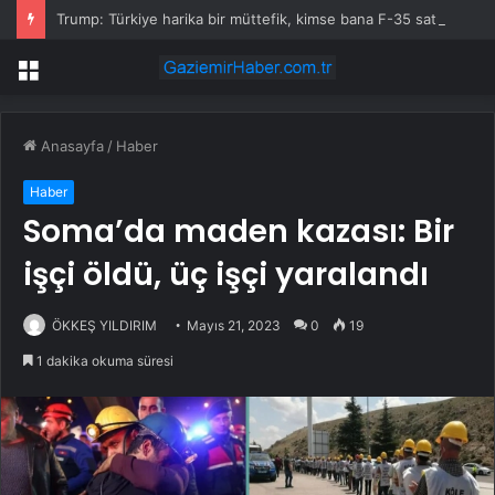
Trump: Türkiye harika bir müttefik, kimse bana F-35 satışı için ne yapmam gerektiğini söyleyemez
Menü
Anasayfa
/
Haber
Haber
Soma’da maden kazası: Bir
işçi öldü, üç işçi yaralandı
ÖKKEŞ YILDIRIM
Mayıs 21, 2023
0
19
1 dakika okuma süresi