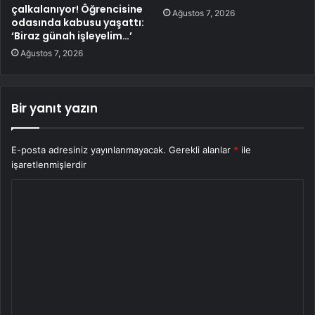
çalkalanıyor! Öğrencisine
Ağustos 7, 2026
odasında kabusu yaşattı:
‘Biraz günah işleyelim…’
Ağustos 7, 2026
Bir yanıt yazın
E-posta adresiniz yayınlanmayacak.
Gerekli alanlar
*
ile
işaretlenmişlerdir
Y
o
r
u
m
*