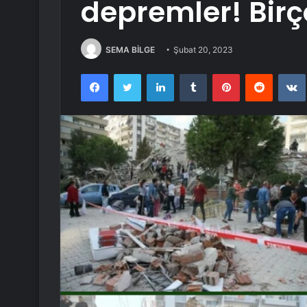
depremler! Birço
SEMA BİLGE
Şubat 20, 2023
Facebook
Twitter
LinkedIn
Tumblr
Pinterest
Reddit