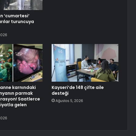
in ‘cumartesi’
arılar turuncuya
2026
anne karnındaki
Kayseri’de 148 çifte aile
nyanın parmak
desteği
perasyon! Saatlerce
Ağustos 5, 2026
iyatla gelen
2026