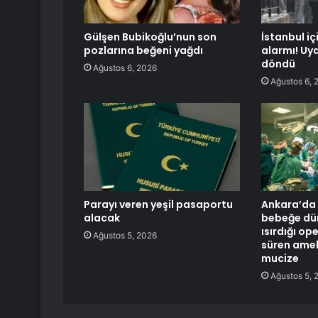
Gülşen Bubikoğlu’nun son
İstanbul iç
pozlarına beğeni yağdı
alarmı! Uy
döndü
Ağustos 6, 2026
Ağustos 6, 
Parayı veren yeşil pasaportu
Ankara’da 
alacak
bebeğe dü
ısırdığı o
Ağustos 5, 2026
süren amel
mucize
Ağustos 5, 