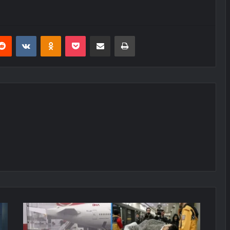
erest
Reddit
VKontakte
Odnoklassniki
Pocket
E-Posta ile paylaş
Yazdır