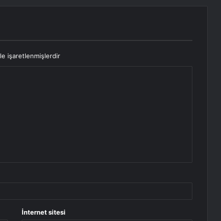
le işaretlenmişlerdir
İnternet sitesi