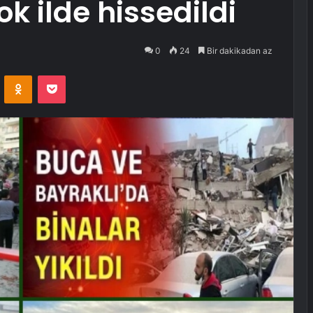
k ilde hissedildi
0
24
Bir dakikadan az
VKontakte
Odnoklassniki
Pocket