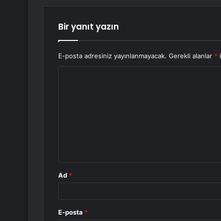
Bir yanıt yazın
E-posta adresiniz yayınlanmayacak.
Gerekli alanlar
*
i
Y
o
r
u
m
*
Ad
*
E-posta
*