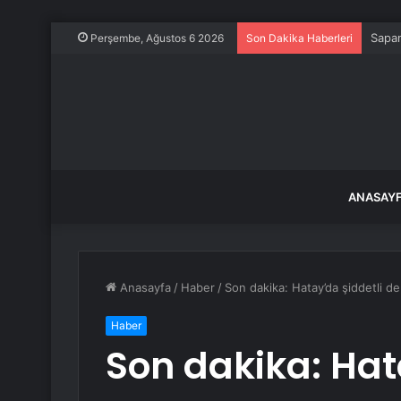
Sapan
Perşembe, Ağustos 6 2026
Son Dakika Haberleri
ANASAY
Anasayfa
/
Haber
/
Son dakika: Hatay’da şiddetli de
Haber
Son dakika: Hat