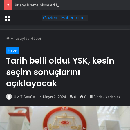
Krispy Kreme hisseleri bugün neden yükseliyor?
Menü
Anasayfa
/
Haber
Haber
Tarih belli oldu! YSK, kesin
seçim sonuçlarını
açıklayacak
ÜMİT SAVĞA
Mayıs 2, 2024
0
0
Bir dakikadan az