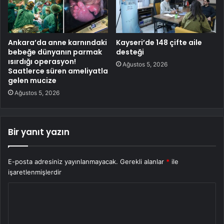
Ankara’da anne karnındaki
Kayseri’de 148 çifte aile
bebeğe dünyanın parmak
desteği
ısırdığı operasyon!
Ağustos 5, 2026
Saatlerce süren ameliyatla
gelen mucize
Ağustos 5, 2026
Bir yanıt yazın
E-posta adresiniz yayınlanmayacak.
Gerekli alanlar
*
ile
işaretlenmişlerdir
Y
o
r