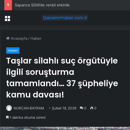
Sapanca SGM’de renkli etkinlik
Menü
Anasayfa
/
Haber
Haber
Taşlar silahlı suç örgütüyle
ilgili soruşturma
tamamlandı… 37 şüpheliye
kamu davası!
NURCAN BAYRAM
Şubat 18, 2026
0
0
1 dakika okuma süresi