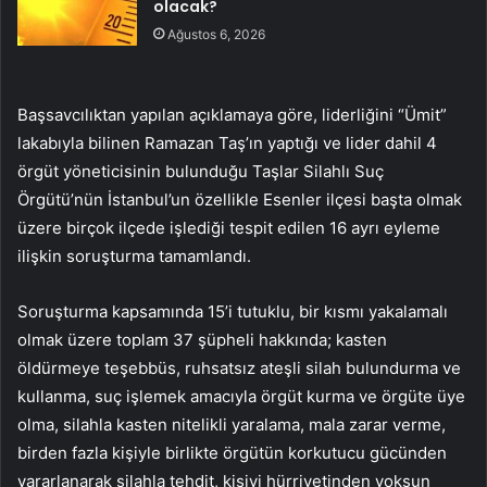
olacak?
Ağustos 6, 2026
Başsavcılıktan yapılan açıklamaya göre, liderliğini “Ümit”
lakabıyla bilinen Ramazan Taş’ın yaptığı ve lider dahil 4
örgüt yöneticisinin bulunduğu Taşlar Silahlı Suç
Örgütü’nün İstanbul’un özellikle Esenler ilçesi başta olmak
üzere birçok ilçede işlediği tespit edilen 16 ayrı eyleme
ilişkin soruşturma tamamlandı.
Soruşturma kapsamında 15’i tutuklu, bir kısmı yakalamalı
olmak üzere toplam 37 şüpheli hakkında; kasten
öldürmeye teşebbüs, ruhsatsız ateşli silah bulundurma ve
kullanma, suç işlemek amacıyla örgüt kurma ve örgüte üye
olma, silahla kasten nitelikli yaralama, mala zarar verme,
birden fazla kişiyle birlikte örgütün korkutucu gücünden
yararlanarak silahla tehdit, kişiyi hürriyetinden yoksun