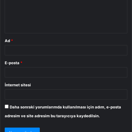
u
m
*
Ad
*
E-posta
*
İnternet sitesi
Daha sonraki yorumlarımda kullanılması için adım, e-posta
adresim ve site adresim bu tarayıcıya kaydedilsin.