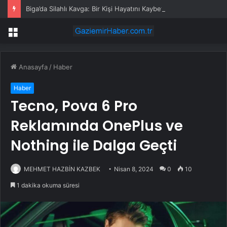
Biga’da Silahlı Kavga: Bir Kişi Hayatını Kaybetti
Menü
Anasayfa
/
Haber
Haber
Tecno, Pova 6 Pro
Reklamında OnePlus ve
Nothing ile Dalga Geçti
MEHMET HAZBİN KAZBEK
Nisan 8, 2024
0
10
1 dakika okuma süresi