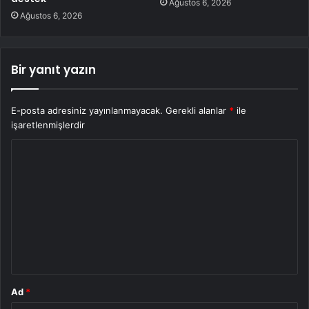
Ağustos 6, 2026
Ağustos 6, 2026
Bir yanıt yazın
E-posta adresiniz yayınlanmayacak.
Gerekli alanlar
*
ile
işaretlenmişlerdir
Y
o
r
u
m
*
Ad
*