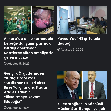
Ankara’da anne karnındaki
Kayseri’de 148 çifte aile
bebeğe dünyanın parmak
desteği
ısırdığı operasyon!
Ağustos 5, 2026
Saatlerce süren ameliyatla
gelen mucize
Ağustos 5, 2026
Gençlik Örgütlerinden
‘Suruç’ Protestosu:
“Katliamın Failleri Birer
Birer Yargılanana Kadar
Adalet Talebini
Yükseltmeye Devam
Edeceğiz”
Kılıçdaroğlu’nun Sözcüsü
Ağustos 5, 2026
Müslim Sarı Bahçeli’ye çok