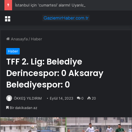
İstanbul için ‘cumartesi’ alarmı! Uyarılar turuncuya döndü
Menü
Anasayfa
/
Haber
Haber
TFF 2. Lig: Belediye
Derincespor: 0 Aksaray
Belediyespor: 0
ÖKKEŞ YILDIRIM
Eylül 14, 2023
0
20
Bir dakikadan az