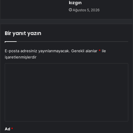
kızgın
Ağustos 5, 2026
Bir yanıt yazın
E-posta adresiniz yayınlanmayacak.
Gerekli alanlar
*
ile
işaretlenmişlerdir
Y
o
r
u
m
*
Ad
*