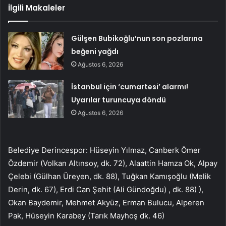
İlgili Makaleler
Gülşen Bubikoğlu’nun son pozlarına
beğeni yağdı
Ağustos 6, 2026
İstanbul için ‘cumartesi’ alarmı!
Uyarılar turuncuya döndü
Ağustos 6, 2026
Belediye Derincespor: Hüseyin Yılmaz, Canberk Ömer
Özdemir (Volkan Altınsoy, dk. 72), Alaattin Hamza Ok, Alpay
Çelebi (Gülhan Üreyen, dk. 88), Tuğkan Kamışoğlu (Melik
Derin, dk. 67), Erdi Can Şehit (Ali Gündoğdu) , dk. 88) ),
Okan Baydemir, Mehmet Akyüz, Erman Bulucu, Alperen
Pak, Hüseyin Karabey (Tarık Mayhoş dk. 46)