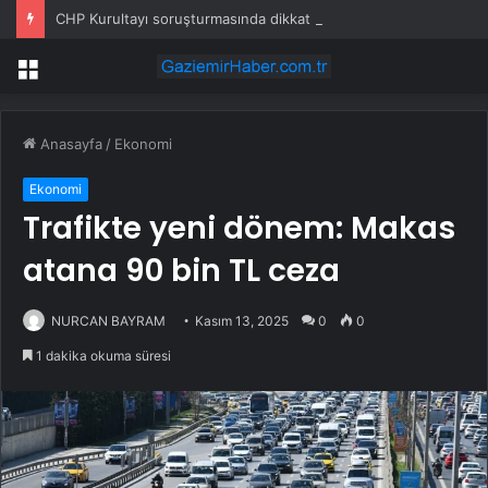
CHP Kurultayı soruşturmasında dikkat çeken ifadeler: Kızım iş için görüşmüş olabilir
Menü
Anasayfa
/
Ekonomi
Ekonomi
Trafikte yeni dönem: Makas
atana 90 bin TL ceza
NURCAN BAYRAM
Kasım 13, 2025
0
0
1 dakika okuma süresi