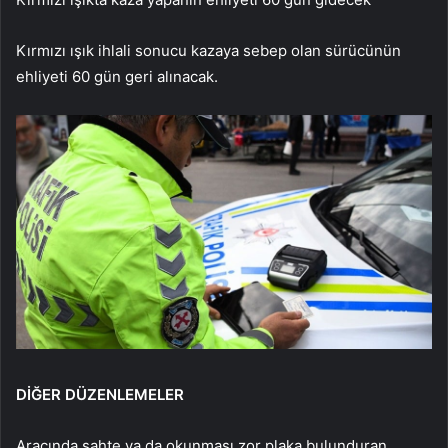
K
ırmızı ışık ihlali sonucu kazaya sebep olan s
ürücünün
ehliyeti 60 gün geri al
ınacak.
DİĞER DÜZENLEMELER
Arac
ında sahte ya da okunması zor plaka bulunduran