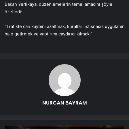
Bakan Yerlikaya, d
üzenlemelerin temel amac
ını ş
öyle
özetledi:
“Trafikte can kayb
ını azaltmak, kuralları istisnasız uygulanır
hale getirmek ve yaptırımı caydırıcı kılmak.”
NURCAN BAYRAM