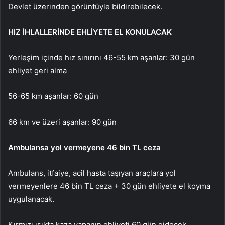
Devlet
üzerinden görüntüyle bildirebilecek.
HIZ İHLALLERİNDE EHLİYETE EL KONULACAK
Yerleşim i
çinde h
ız sınırını 46-55 km aşanlar: 30 g
ün
ehliyet geri alma
56-65 km a
şanlar: 60 g
ün
66 km ve üzeri a
şanlar: 90 g
ün
Ambulansa yol vermeyene 46 bin TL ceza
Ambulans, itfaiye, acil hasta ta
şıyan ara
çlara yol
vermeyenlere 46 bin TL ceza + 30 gün ehliyete el koyma
uygulanacak.
K
ırmızı ışıkta kaza yapanın ehliyeti 60 g
ün gidecek