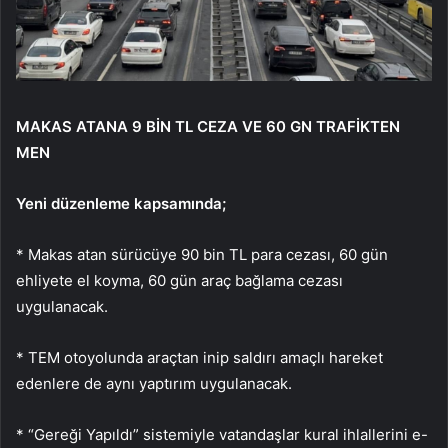
MAKAS ATANA 9 BİN TL CEZA VE 60 GN TRAFİKTEN
MEN
Yeni düzenleme kapsamında;
* Makas atan sürücüye 90 bin TL para cezas
ı, 60 g
ün
ehliyete el koyma, 60 gün araç ba
ğlama cezası
uygulanacak.
* TEM otoyolunda ara
çtan inip sald
ırı ama
çl
ı hareket
edenlere de aynı yaptırım uygulanacak.
* “Gereği Yapıldı” sistemiyle vatandaşlar kural ihlallerini e-