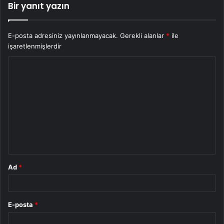
Bir yanıt yazın
E-posta adresiniz yayınlanmayacak.
Gerekli alanlar
*
ile
işaretlenmişlerdir
Y
o
r
u
m
*
Ad
*
E-posta
*