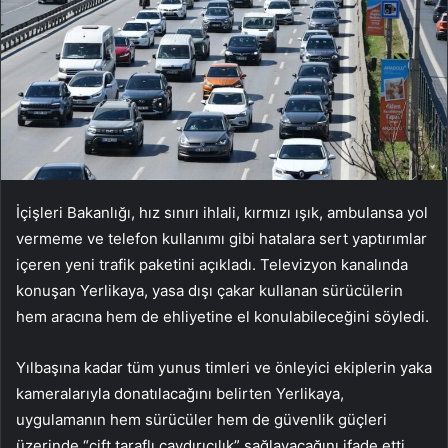
İ
çi
şleri Bakanlığı, hız sınırı ihlali, kırmızı ışık, ambulansa yol
vermeme ve telefon kullanımı gibi hatalara sert yaptırımlar
i
çeren yeni trafik paketini aç
ıkladı.
Televizyon kanalında
konuşan Yerlikaya, yasa dışı
çakar kullanan sürücülerin
hem arac
ına hem de ehliyetine el konulabileceğini s
öyledi.
Y
ılbaşına kadar t
üm yunus timleri ve önleyici ekiplerin yaka
kameralar
ıyla donatılacağını belirten Yerlikaya,
uygulamanın hem s
ürücüler hem de güvenlik güçleri
üzerinde “çift tarafl
ı caydırıcılık” sağlayacağını ifade etti.