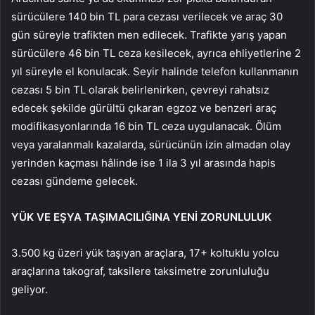
s
ürücülere 140 bin TL para cezas
ı verilecek ve ara
ç 30
gün süreyle trafikten men edilecek. Trafikte yar
ış yapan
s
ürücülere 46 bin TL ceza kesilecek, ayr
ıca ehliyetlerine 2
yıl s
üreyle el konulacak. Seyir halinde telefon kullanman
ın
cezası 5 bin TL olarak belirlenirken,
çevreyi rahats
ız
edecek şekilde g
ürültü ç
ıkaran egzoz ve benzeri ara
ç
modifikasyonlar
ında 16 bin TL ceza uygulanacak.
Ölüm
veya yaralanmal
ı kazalarda, s
ürücünün izin almadan olay
yerinden kaçmas
ı h
âlinde ise 1 ila 3 y
ıl arasında hapis
cezası g
ündeme gelecek.
YÜK VE EŞYA TAŞIMACILIĞINA YENİ ZORUNLULUK
3.500 kg
üzeri yük ta
şıyan ara
çlara, 17+ koltuklu yolcu
araçlar
ına takograf, taksilere taksimetre zorunluluğu
geliyor.