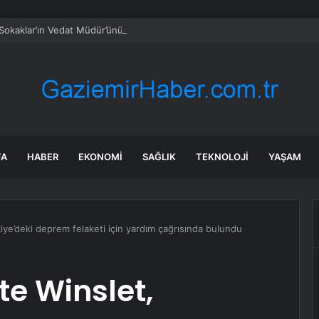
Sokaklar’ın Vedat Müdür’ünün son hali üzdü: Kimse beni ziyarete gelmiy
FA
HABER
EKONOMI
SAĞLIK
TEKNOLOJI
YAŞAM
iye’deki deprem felaketi için yardım çağrısında bulundu
e Winslet,