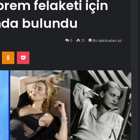
rem felaketi için
nda bulundu
0
21
Bir dakikadan az
VKontakte
Odnoklassniki
Pocket