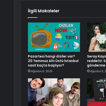
İlgili Makaleler
Pazartesi hangi diziler var?
Seray Kaya
20 Temmuz Altı Üstü İstanbul
reddetti: S
saat kaçta başlıyor?
gönderme 
Ağustos 6, 2026
Ağustos 6, 