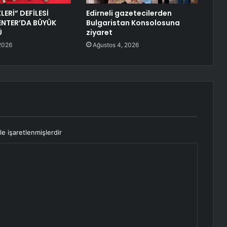
LERİ” DEFİLESİ
Edirneli gazetecilerden
ENTER’DA BÜYÜK
Bulgaristan Konsolosuna
Ü
ziyaret
2026
Ağustos 4, 2026
le işaretlenmişlerdir