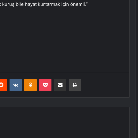
k kuruş bile hayat kurtarmak için önemli.”
erest
Reddit
VKontakte
Odnoklassniki
Pocket
E-Posta ile paylaş
Yazdır