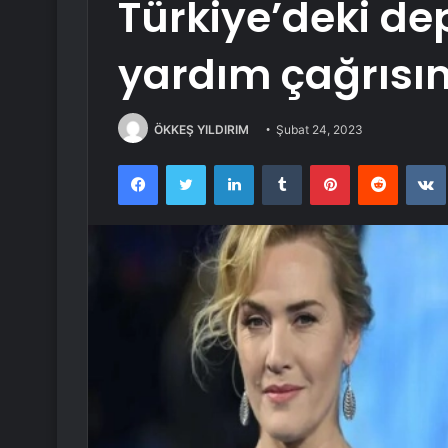
Türkiye’deki dep
yardım çağrısı
ÖKKEŞ YILDIRIM
Şubat 24, 2023
Facebook
Twitter
LinkedIn
Tumblr
Pinterest
Reddit