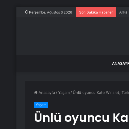
Arka 
Perşembe, Ağustos 6 2026
Son Dakika Haberleri
ANASAY
Anasayfa
/
Yaşam
/
Ünlü oyuncu Kate Winslet, Türk
Yaşam
Ünlü oyuncu Kat