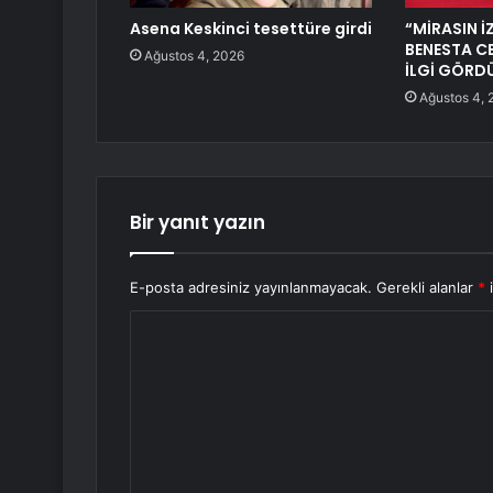
Asena Keskinci tesettüre girdi
“MİRASIN İZ
BENESTA C
Ağustos 4, 2026
İLGİ GÖRD
Ağustos 4, 
Bir yanıt yazın
E-posta adresiniz yayınlanmayacak.
Gerekli alanlar
*
i
Y
o
r
u
m
*