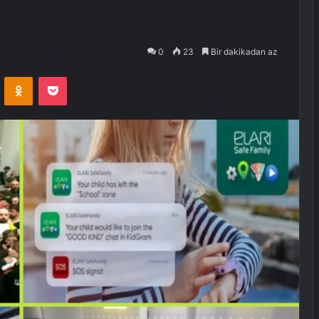
0
23
Bir dakikadan az
VKontakte
Odnoklassniki
Pocket