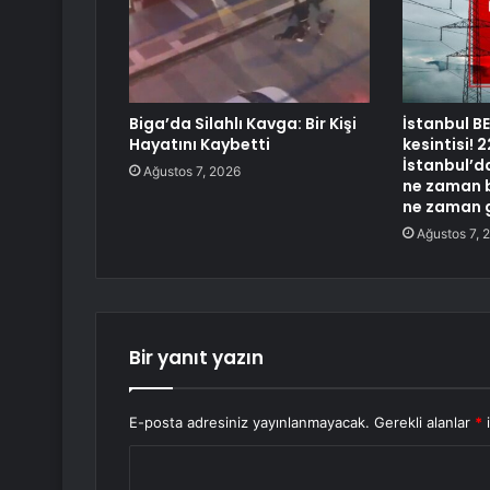
Biga’da Silahlı Kavga: Bir Kişi
İstanbul B
Hayatını Kaybetti
kesintisi!
İstanbul’da
Ağustos 7, 2026
ne zaman b
ne zaman 
Ağustos 7, 
Bir yanıt yazın
E-posta adresiniz yayınlanmayacak.
Gerekli alanlar
*
i
Y