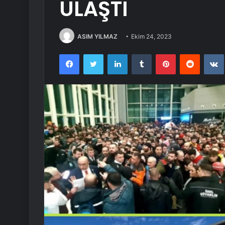
ULAŞTI
ASIM YILMAZ
Ekim 24, 2023
Facebook
Twitter
LinkedIn
Tumblr
Pinterest
Reddit