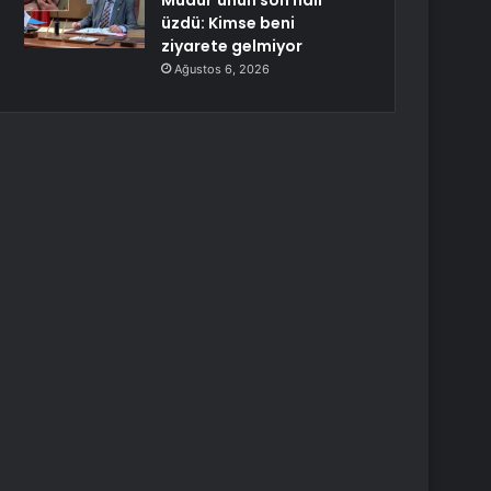
Müdür’ünün son hali
üzdü: Kimse beni
ziyarete gelmiyor
Ağustos 6, 2026