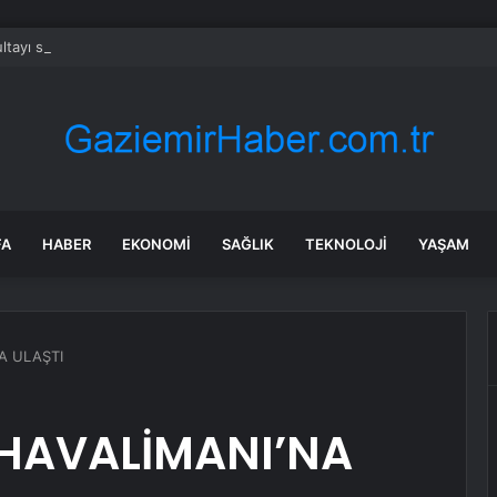
tayı soruşturmasında dikkat çeken ifadeler: Kızım iş için görüşmüş olabil
FA
HABER
EKONOMI
SAĞLIK
TEKNOLOJI
YAŞAM
A ULAŞTI
 HAVALİMANI’NA