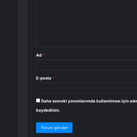
o
r
u
m
*
Ad
*
E-posta
*
Daha sonraki yorumlarımda kullanılması için adı
kaydedilsin.