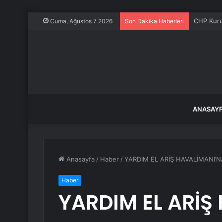
CHP Kurul
Cuma, Ağustos 7 2026
Son Dakika Haberleri
ANASAY
Anasayfa
/
Haber
/
YARDIM EL ARİŞ HAVALİMANI’N
Haber
YARDIM EL ARİŞ