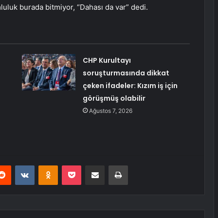
luluk burada bitmiyor, “Dahası da var” dedi.
,
CHP Kurultayı
soruşturmasında dikkat
çeken ifadeler: Kızım iş için
görüşmüş olabilir
Ağustos 7, 2026
erest
Reddit
VKontakte
Odnoklassniki
Pocket
E-Posta ile paylaş
Yazdır