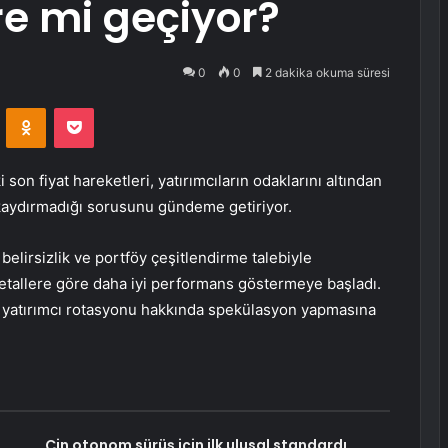
re mi geçiyor?
0
0
2 dakika okuma süresi
VKontakte
Odnoklassniki
Pocket
on fiyat hareketleri, yatırımcıların odaklarını altından
 kaydırmadığı sorusunu gündeme getiriyor.
elirsizlik ve portföy çeşitlendirme talebiyle
tallere göre daha iyi performans göstermeye başladı.
ir yatırımcı rotasyonu hakkında spekülasyon yapmasına
Çin otonom sürüş için ilk ulusal standardı