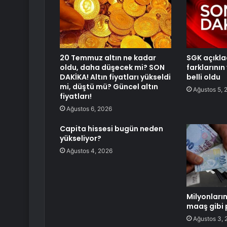
20 Temmuz altın ne kadar
SGK açıkla
oldu, daha düşecek mi? SON
farklarının
DAKİKA! Altın fiyatları yükseldi
belli oldu
mi, düştü mü? Güncel altın
Ağustos 5, 
fiyatları!
Ağustos 6, 2026
Capita hissesi bugün neden
yükseliyor?
Ağustos 4, 2026
Milyonları
maaş gibi
Ağustos 3, 