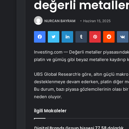
değerli metalle
NURCAN BAYRAM
Haziran 15, 2025
Facebook
Twitter
LinkedIn
Tumblr
Pinterest
Reddit
Investing.com — Değerli metaller piyasasındaki s
platin ve gümüş gibi beyaz metallere kaydırıp
UBS Global Research’e göre, altın güçlü makro b
desteklenmeye devam ederken, platin diğer me
Bu durum, bazı piyasa gözlemcilerinin olası b
neden oluyor.
İlgili Makaleler
Digital Brands Group hissesi 77,58 dolarlık