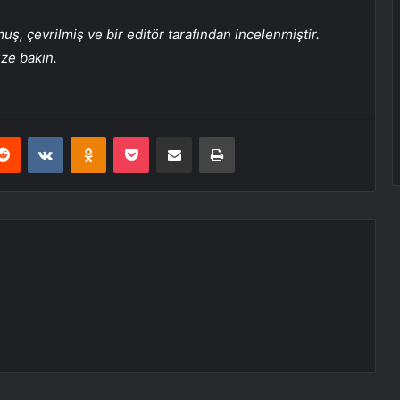
, çevrilmiş ve bir editör tarafından incelenmiştir.
üze bakın.
erest
Reddit
VKontakte
Odnoklassniki
Pocket
E-Posta ile paylaş
Yazdır