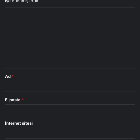
işaretlenmişlerdir
Y
o
r
u
m
*
Ad
*
E-posta
*
İnternet sitesi