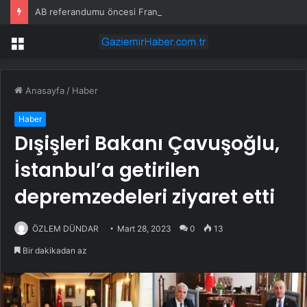
AB referandumu öncesi Fransa’dan İzlanda’ya destek
Menü
Anasayfa
/
Haber
Haber
Dışişleri Bakanı Çavuşoğlu,
İstanbul’a getirilen
depremzedeleri ziyaret etti
ÖZLEM DÜNDAR
Mart 28, 2023
0
13
Bir dakikadan az