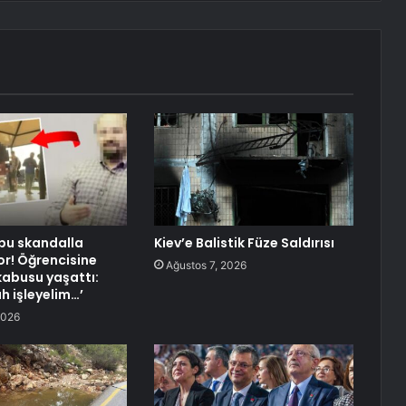
 bu skandalla
Kiev’e Balistik Füze Saldırısı
or! Öğrencisine
Ağustos 7, 2026
abusu yaşattı:
h işleyelim…’
2026