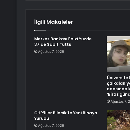
İlgili Makaleler
Merkez Bankası Faizi Yüzde
37’de Sabit Tuttu
Ağustos 7, 2026
Üniversite
çalkalanıy
odasında k
‘Biraz güna
Ağustos 7, 
CHP’liler Bilecik’te Yeni Binaya
Yürüdü
Ağustos 7, 2026