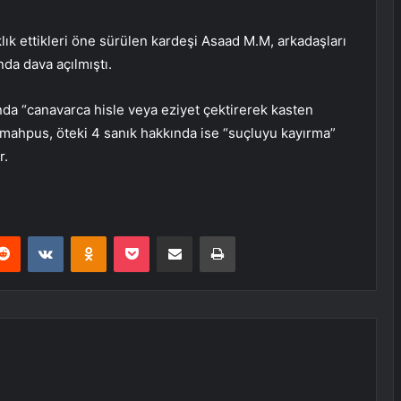
klık ettikleri öne sürülen kardeşi Asaad M.M, arkadaşları
da dava açılmıştı.
da “canavarca hisle veya eziyet çektirerek kasten
 mahpus, öteki 4 sanık hakkında ise “suçluyu kayırma”
r.
erest
Reddit
VKontakte
Odnoklassniki
Pocket
E-Posta ile paylaş
Yazdır