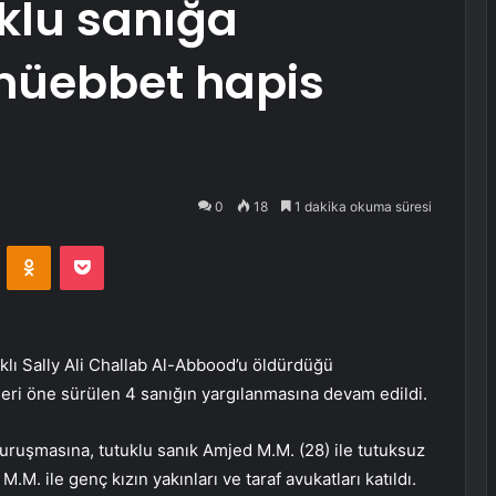
klu sanığa
 müebbet hapis
0
18
1 dakika okuma süresi
VKontakte
Odnoklassniki
Pocket
aklı Sally Ali Challab Al-Abbood’u öldürdüğü
ikleri öne sürülen 4 sanığın yargılanmasına devam edildi.
ruşmasına, tutuklu sanık Amjed M.M. (28) ile tutuksuz
. ile genç kızın yakınları ve taraf avukatları katıldı.