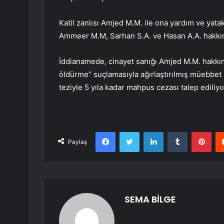
Katil zanlısı Amjed M.M. ile ona yardım ve yata
Ammeer M.M, Sarhan S.A. ve Hasan A.A. hakkın
İddianamede, cinayet sanığı Amjed M.M. hakkın
öldürme” suçlamasıyla ağırlaştırılmış müebbet
teziyle 5 yıla kadar mahpus cezası talep ediliyo
Facebook
Twitter
LinkedIn
Tumblr
Pint
Paylaş
SEMA BİLGE