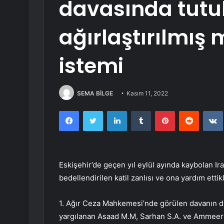
davasında tutu
ağırlaştırılmış
istemi
SEMA BİLGE
Kasım 11, 2022
Facebook
Twitter
LinkedIn
Tumblr
Pinterest
Reddit
Eskişehir’de geçen yıl eylül ayında kaybolan Ir
bedellendirilen katil zanlısı ve ona yardım ett
1. Ağır Ceza Mahkemesi’nde görülen davanın du
yargılanan Asaad M.M, Sarhan S.A. ve Ammeer M.M