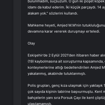
bulunmadım, suçsuzum. O gün iki poşet köpek
idamı da kabul ederim. İki küçük parçaydı. 14 
alakam yok.” sözlerini kullandı.
Mahkeme heyeti, Amjed M.M’nin tutukluluğunun v
devamına karar vererek duruşmayı erteledi.
Olay
Eskişehir’de 2 Eylül 2021’den itibaren haber al
(19) kaybolmasına ait soruşturma kapsamında, 
konteynerlerine attığı bedellendirilen Amjed M.
yakalanmış, akabinde tutuklanmıştı.
Polis grupları, genç kıza ulaşmak için yaklaşık 
çok sayıda kişinin tabirine başvurmuştu. Kent 
bahçelerin yanı sıra Porsuk Çayı ile kent çöpl
ulaşılamamıştı.