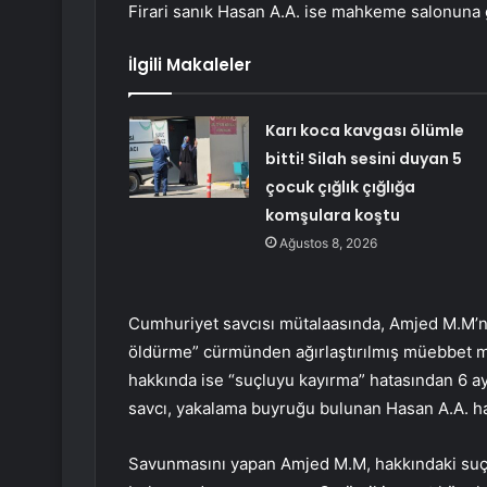
Firari sanık Hasan A.A. ise mahkeme salonuna
İlgili Makaleler
Karı koca kavgası ölümle
bitti! Silah sesini duyan 5
çocuk çığlık çığlığa
komşulara koştu
Ağustos 8, 2026
Cumhuriyet savcısı mütalaasında, Amjed M.M’ni
öldürme” cürmünden ağırlaştırılmış müebbet
hakkında ise “suçluyu kayırma” hatasından 6 ay
savcı, yakalama buyruğu bulunan Hasan A.A. ha
Savunmasını yapan Amjed M.M, hakkındaki suçl