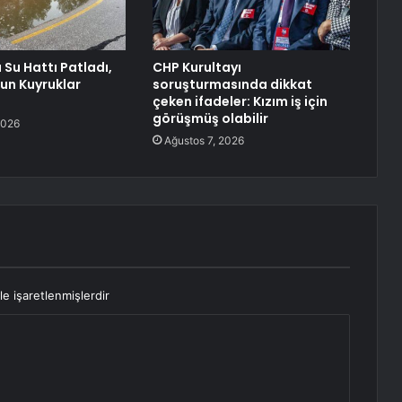
Su Hattı Patladı,
CHP Kurultayı
zun Kuyruklar
soruşturmasında dikkat
çeken ifadeler: Kızım iş için
görüşmüş olabilir
2026
Ağustos 7, 2026
le işaretlenmişlerdir