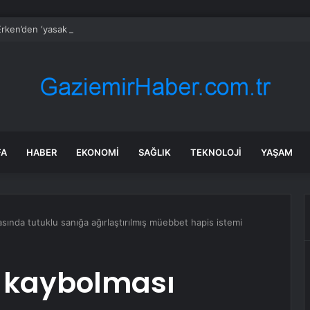
rken’den ‘yasak aşk’ açıklaması: Hukuki yollara başvuruyor
FA
HABER
EKONOMI
SAĞLIK
TEKNOLOJI
YAŞAM
asında tutuklu sanığa ağırlaştırılmış müebbet hapis istemi
ın kaybolması