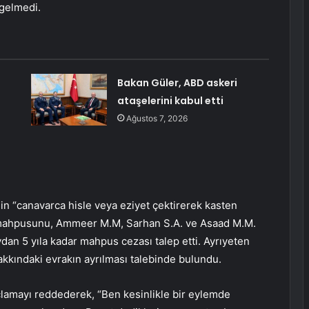
 gelmedi.
Bakan Güler, ABD askeri
ataşelerini kabul etti
Ağustos 7, 2026
n “canavarca hisle veya eziyet çektirerek kasten
 mahpusunu, Ammeer M.M, Sarhan S.A. ve Asaad M.M.
dan 5 yıla kadar mahpus cezası talep etti. Ayrıyeten
kkındaki evrakın ayrılması talebinde bulundu.
amayı reddederek, “Ben kesinlikle bir eylemde