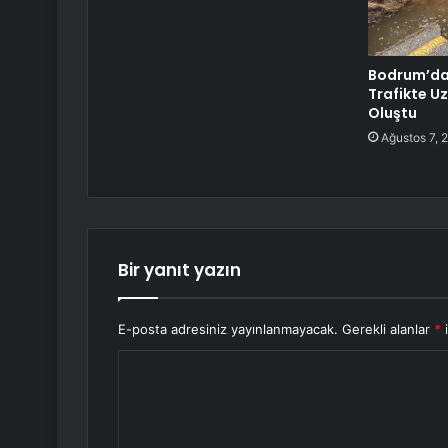
Bodrum’da 
Trafikte U
Oluştu
Ağustos 7, 
Bir yanıt yazın
E-posta adresiniz yayınlanmayacak.
Gerekli alanlar
*
i
Y
o
r