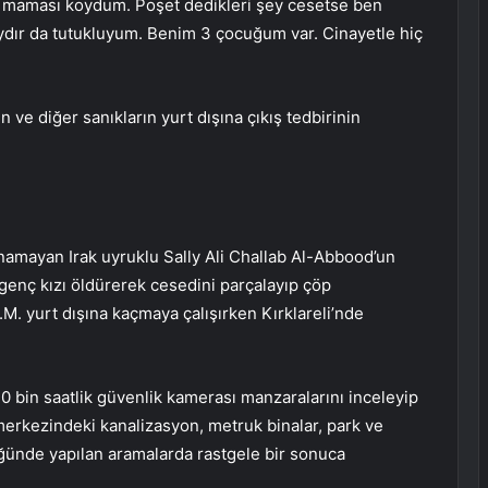
 maması koydum. Poşet dedikleri şey cesetse ben
aydır da tutukluyum. Benim 3 çocuğum var. Cinayetle hiç
e diğer sanıkların yurt dışına çıkış tedbirinin
ınamayan Irak uyruklu Sally Ali Challab Al-Abbood’un
genç kızı öldürerek cesedini parçalayıp çöp
M. yurt dışına kaçmaya çalışırken Kırklareli’nde
10 bin saatlik güvenlik kamerası manzaralarını inceleyip
merkezindeki kanalizasyon, metruk binalar, park ve
üğünde yapılan aramalarda rastgele bir sonuca