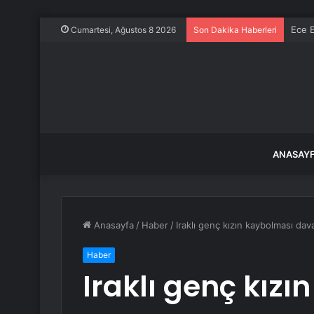
Ece E
Cumartesi, Ağustos 8 2026
Son Dakika Haberleri
ANASAY
Anasayfa
/
Haber
/
Iraklı genç kızın kaybolması dav
Haber
Iraklı genç kız