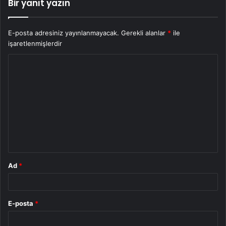
Bir yanıt yazın
E-posta adresiniz yayınlanmayacak.
Gerekli alanlar
*
ile
işaretlenmişlerdir
Y
o
r
u
m
*
Ad
*
E-posta
*